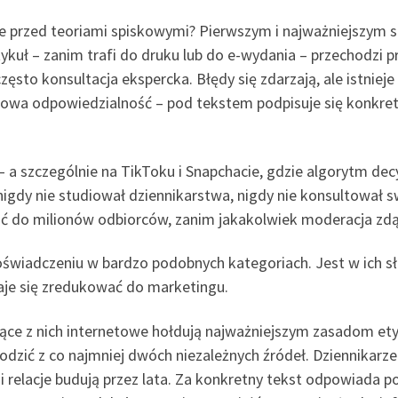
ie przed teoriami spiskowymi? Pierwszym i najważniejszym s
artykuł – zanim trafi do druku lub do e-wydania – przechodzi 
zęsto konsultacja ekspercka. Błędy się zdarzają, ale istni
mowa odpowiedzialność – pod tekstem podpisuje się konkretn
a szczególnie na TikToku i Snapchacie, gdzie algorytm decy
nigdy nie studiował dziennikarstwa, nigdy nie konsultował sw
ć do milionów odbiorców, zanim jakakolwiek moderacja zdąży
wiadczeniu w bardzo podobnych kategoriach. Jest w ich 
aje się zredukować do marketingu.
ające z nich internetowe hołdują najważniejszym zasadom 
dzić z co najmniej dwóch niezależnych źródeł. Dziennikarz
relacje budują przez lata. Za konkretny tekst odpowiada pod