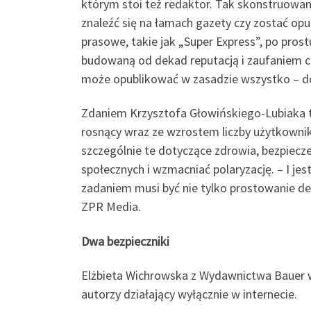
którym stoi też redaktor. Tak skonstruowan
znaleźć się na łamach gazety czy zostać op
prasowe, takie jak „Super Express”, po pro
budowaną od dekad reputacją i zaufaniem cz
może opublikować w zasadzie wszystko – d
Zdaniem Krzysztofa Głowińskiego-Lubiaka teo
rosnący wraz ze wzrostem liczby użytkownik
szczególnie te dotyczące zdrowia, bezpiecze
społecznych i wzmacniać polaryzację. – I je
zadaniem musi być nie tylko prostowanie de
ZPR Media.
Dwa bezpieczniki
Elżbieta Wichrowska z Wydawnictwa Bauer w
autorzy działający wyłącznie w internecie.