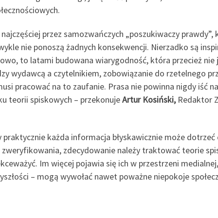
ołecznościowych.
najczęściej przez samozwańczych „poszukiwaczy prawdy”, kt
 zwykle nie ponoszą żadnych konsekwencji. Nierzadko są ins
łowo, to latami budowana wiarygodność, która przecież nie j
dzy wydawcą a czytelnikiem, zobowiązanie do rzetelnego pr
 musi pracować na to zaufanie. Prasa nie powinna nigdy iść n
ku teorii spiskowych – przekonuje
Artur Kosiński,
Redaktor Z
 praktycznie każda informacja błyskawicznie może dotrzeć 
jej zweryfikowania, zdecydowanie należy traktować teorie 
kceważyć. Im więcej pojawia się ich w przestrzeni medialnej
zyszłości – mogą wywołać nawet poważne niepokoje społeczn