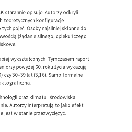
 starannie opisuje. Autorzy odkryli
h teoretycznych konfigurację
ych pojęć. Osoby najsilniej skłonne do
owością (żądanie silnego, opiekuńczego
piskowe.
słabiej wykształconych. Tymczasem raport
niorzy powyżej 60. roku życia wykazują
0) czy 30–39 lat (3,16). Samo formalne
aktograficzna.
nologii oraz klimatu i środowiska
ie. Autorzy interpretują to jako efekt
e jest w stanie przezwyciężyć.