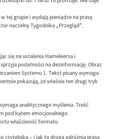
iesiątki lat. I teraz to profituje. Nie daje
w tej grupie i wydają pieniądze na prasę
ktor naczelny Tygodnika „Przegląd”.
ąc się na ustalenia Hameleersa i
przyja podatności na dezinformację. Obraz
twarzaniem Systemu 1. Tekst pisany wymaga
ntnie pokazują, że właśnie ten drugi tryb
 wymaga analitycznego myślenia. Treść
ytm pod kątem emocjonalnego
rostu właściwość formatu.
 czytelnika – i jak ta droga odróżnia prasę