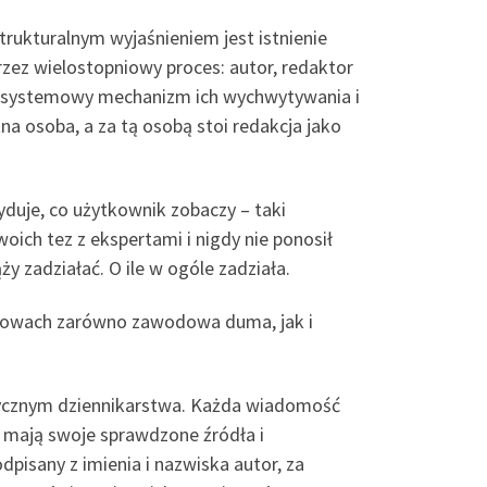
trukturalnym wyjaśnieniem jest istnienie
przez wielostopniowy proces: autor, redaktor
eje systemowy mechanizm ich wychwytywania i
a osoba, a za tą osobą stoi redakcja jako
duje, co użytkownik zobaczy – taki
oich tez z ekspertami i nigdy nie ponosił
 zadziałać. O ile w ogóle zadziała.
słowach zarówno zawodowa duma, jak i
etycznym dziennikarstwa. Każda wiadomość
e mają swoje sprawdzone źródła i
pisany z imienia i nazwiska autor, za