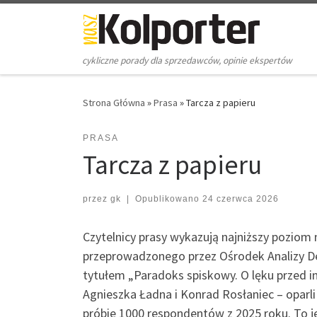
Skip to content
cykliczne porady dla sprzedawców, opinie ekspertów
Strona Główna
»
Prasa
»
Tarcza z papieru
PRASA
Tarcza z papieru
przez
gk
|
Opublikowano
24 czerwca 2026
Czytelnicy prasy wykazują najniższy pozio
przeprowadzonego przez Ośrodek Analizy De
tytułem „Paradoks spiskowy. O lęku przed in
Agnieszka Ładna i Konrad Rosłaniec – oparli
próbie 1000 respondentów z 2025 roku. To 