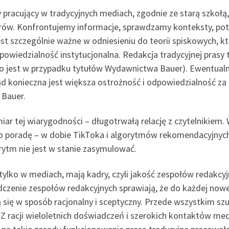
 pracujący w tradycyjnych mediach, zgodnie ze starą szkołą, 
kerów. Konfrontujemy informacje, sprawdzamy konteksty, po
jest szczególnie ważne w odniesieniu do teorii spiskowych, 
owiedzialność instytucjonalna. Redakcja tradycyjnej prasy 
to jest w przypadku tytułów Wydawnictwa Bauer). Ewentualny
ąd konieczna jest większa ostrożność i odpowiedzialność za
 Bauer.
ar tej wiarygodności – długotrwałą relację z czytelnikiem. W
ąc o poradę – w dobie TikToka i algorytmów rekomendacyjnych
ytm nie jest w stanie zasymulować.
tylko w mediach, mają kadry, czyli jakość zespołów redakcy
czenie zespołów redakcyjnych sprawiają, że do każdej nowe
ię w sposób racjonalny i sceptyczny. Przede wszystkim szu
 Z racji wieloletnich doświadczeń i szerokich kontaktów me