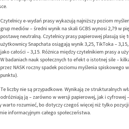
sce.
Czytelnicy e-wydań prasy wykazują najniższy poziom myśle
grup mediów – średni wynik na skali GCBS wynosi 2,79 w pię
postawę neutralną. Czytelnicy prasy papierowej plasują się 
użytkownicy Snapchata osiągają wynik 3,25, TikToka – 3,1
jako całości – 3,15. Różnica między czytelnikiem prasy a u
W badaniach nauk społecznych to efekt o istotnej sile – ki
przez NASK roczny spadek poziomu myślenia spiskowego w 
punktu).
Te liczby nie są przypadkowe. Wynikają ze strukturalnych w
odróżniają ją – zarówno w wersji papierowej, jak i cyfrowej
y warto rozumieć, bo dotyczy czegoś więcej niż tylko pozycj
temie informacyjnym całego społeczeństwa.