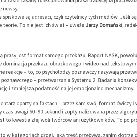
 na takie zasady funkcjonowania prasa tradycyjna pracowała dz
ke newsy.
piskowe są adresaci, czyli czytelnicy tych mediów. Jeśli są 
e teorie. To nie jest ich świat – uważa
Jerzy Domański
, reda
ą prasy jest format samego przekazu. Raport NASK, powołuj
e dominacja przekazu obrazkowego i wideo nad tekstowym s
yjne reakcje – to, co psycholodzy poznawczy nazywają prze
ku poznawczego – przetwarzania Systemu 2. Badania konsekwe
cję i zmniejsza podatność na jej emocjonalne mechanizmy.
omentarz oparty na faktach – przez sam swój format ćwiczy i
y czas uwagi 60–90 sekund i zoptymalizowana przez algor
jest to kwestia złej woli twórców ani użytkowników. To po p
o w kategoriach drogi, jaką treść przebywa, zanim dotrze do