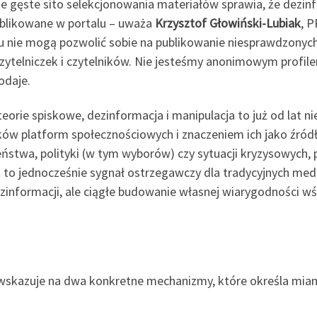
e gęste sito selekcjonowania materiałów sprawia, że dezinf
ublikowane w portalu – uważa
Krzysztof Głowiński-Lubiak
, 
stu nie mogą pozwolić sobie na publikowanie niesprawdzonych
ytelniczek i czytelników. Nie jesteśmy anonimowym profile
odaje.
rie spiskowe, dezinformacja i manipulacja to już od lat nie
ów platform społecznościowych i znaczeniem ich jako źródła
ństwa, polityki (w tym wyborów) czy sytuacji kryzysowych, 
st to jednocześnie sygnał ostrzegawczy dla tradycyjnych me
zinformacji, ale ciągłe budowanie własnej wiarygodności w
skazuje na dwa konkretne mechanizmy, które określa miane