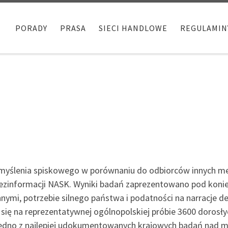
PORADY
PRASA
SIECI HANDLOWE
REGULAMIN
m myślenia spiskowego w porównaniu do odbiorców innych m
zinformacji NASK. Wyniki badań zaprezentowano pod konie
nymi, potrzebie silnego państwa i podatności na narracje d
 się na reprezentatywnej ogólnopolskiej próbie 3600 dorosł
jedno z najlepiej udokumentowanych krajowych badań nad 