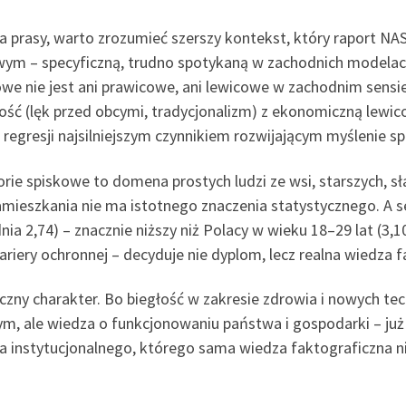
prasy, warto zrozumieć szerszy kontekst, który raport NASK
wym – specyficzną, trudno spotykaną w zachodnich modelac
e nie jest ani prawicowe, ani lewicowe w zachodnim sensie t
ość (lęk przed obcymi, tradycjonalizm) z ekonomiczną lewic
regresji najsilniejszym czynnikiem rozwijającym myślenie s
orie spiskowe to domena prostych ludzi ze wsi, starszych, 
mieszkania nie ma istotnego znaczenia statystycznego. A se
a 2,74) – znacznie niższy niż Polacy w wieku 18–29 lat (3,1
riery ochronnej – decyduje nie dyplom, lecz realna wiedza f
ny charakter. Bo biegłość w zakresie zdrowia i nowych tech
, ale wiedza o funkcjonowaniu państwa i gospodarki – już n
a instytucjonalnego, którego sama wiedza faktograficzna ni