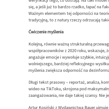
weryfikacji tego, co dostają. Na taki model i
się, a jeśli już to bardzo rzadko, łapać na fa
Ważnym elementem tej odporności na teorie s
tradycyjną, to z natury rzeczy odrzucają taki
Ćwiczenie myślenia
Kolejną, równie ważną strukturalną przewag
współpracowników z 2020 roku, wskazuje, ż
angażuje emocje i wywołuje szybkie, intuic
wolniejszego, bardziej refleksyjnego wysił
myślenia zwiększa odporność na dezinforma
Długi tekst prasowy – reportaż, analiza, k
wideo na TikToku, skrojona pod maksymaln
zaangażowania, nie daje takiej szansy. Nie 
Artur Kosiński z Wydawnictwa Bauer ujmuje t