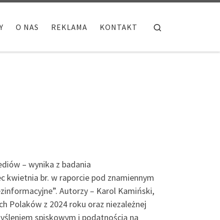
Search
Y
O NAS
REKLAMA
KONTAKT
ediów – wynika z badania
c kwietnia br. w raporcie pod znamiennym
ezinformacyjne”. Autorzy – Karol Kamiński,
ych Polaków z 2024 roku oraz niezależnej
myśleniem spiskowym i podatnością na