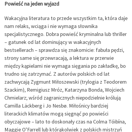
Powieść na jeden wyjazd
Wakacyjna literatura to przede wszystkim ta, która daje
nam relaks, wciąga i nie wymaga słownika
specjalistycznego. Dobra powieść kryminalna lub thriller
– gatunek od lat dominujący w wakacyjnych
bestsellerach – sprawdza się znakomicie: fabuła pędzi,
strony same się przewracają, a lektura w przerwie
między kąpielami nie wymaga sięgania po zakładkę, bo
trudno się zatrzymać. Z autorów polskich od lat
zachwycają Zygmunt Miłoszewski (trylogia z Teodorem
Szackim), Remigiusz Mróz, Katarzyna Bonda, Wojciech
Chmielarz; wśród zagranicznych niepodzielnie królują
Camilla Läckberg i Jo Nesbø. Miłośnicy bardziej
literackich klimatów mogą sięgnąć po powieści
obyczajowe – lato to doskonały czas na Colma Tóibína,
Maggie O’Farrell lub którąkolwiek z polskich mistrzyń