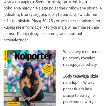
wraca do papieru. Siedemdziesiąt procent tego
pokolenia nigdy nie sięga po żadne drukowane pismo. A
jednak ci, którzy sięgają, robią to bardziej świadomie
niż ktokolwiek. Płacą 50–75 złotych za czasopismo, bo
kupują nie informacje (których mają w nadmiarze), ale
jakość. Kupują design, zapamiętanie, symbol
przynależności.
W lipcowym numerze
polecamy również
następujące teksty:
„Gdy telewizja idzie
na urlop”
– Wraz z
początkiem lata
stacje telewizyjne
przechodzą w tryb