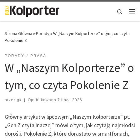
Skip to content
Search
Me
Strona Główna
»
Porady
»
W „Naszym Kolporterze” o tym, co czyta
Pokolenie Z
PORADY
PRASA
W „Naszym Kolporterze” o
tym, co czyta Pokolenie Z
przez
gk
|
Opublikowano
7 lipca 2026
Główny artykuł w lipcowym „Naszym Kolporterze” pt.
„Gen Z czyta inaczej” mówi o tym, jak czytają najmłodsi
dorośli. Pokolenie Z, które dorastało w smartfonach,