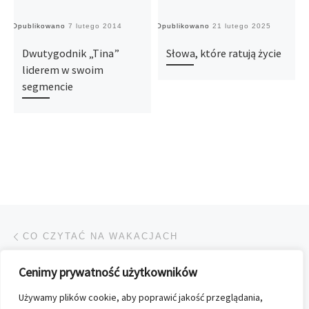
Opublikowano
7 lutego 2014
Opublikowano
21 lutego 2025
O
Dwutygodnik „Tina”
Słowa, które ratują życie
liderem w swoim
segmencie
Przeglądanie Wpisów
Poprzedni post
CO CZYTAĆ NA WAKACJACH
Cenimy prywatność użytkowników
POWRÓT DO LISTY POS
Używamy plików cookie, aby poprawić jakość przeglądania,
Na