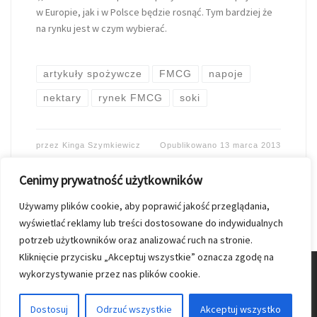
w Europie, jak i w Polsce będzie rosnąć. Tym bardziej że
na rynku jest w czym wybierać.
artykuły spożywcze
FMCG
napoje
nektary
rynek FMCG
soki
przez
Kinga Szymkiewicz
Opublikowano
13 marca 2013
Cenimy prywatność użytkowników
Używamy plików cookie, aby poprawić jakość przeglądania,
wyświetlać reklamy lub treści dostosowane do indywidualnych
potrzeb użytkowników oraz analizować ruch na stronie.
Kliknięcie przycisku „Akceptuj wszystkie” oznacza zgodę na
wykorzystywanie przez nas plików cookie.
© 2026
Nasz Kolporter
–
Wszelkie prawa zastrzezone
Dostosuj
Odrzuć wszystkie
Akceptuj wszystko