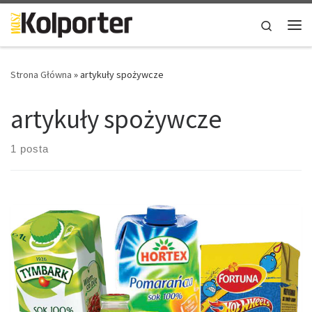
Skip to content
Search
Me
Strona Główna
»
artykuły spożywcze
artykuły spożywcze
1 posta