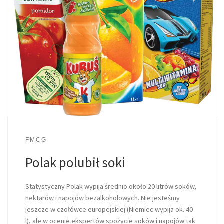
FMCG
Polak polubił soki
Statystyczny Polak wypija średnio około 20 litrów soków,
nektarów i napojów bezalkoholowych. Nie jesteśmy
jeszcze w czołówce europejskiej (Niemiec wypija ok. 40
l), ale w ocenie ekspertów spożycie soków i napojów tak