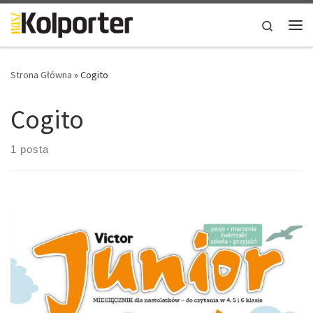
Skip to content
Search
Me
Strona Główna
»
Cogito
Cogito
1 posta