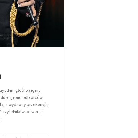
m
ystkim głośno się nie
 duże grono odbiorców.
ata, a wydawcy przekonują,
ąć czytelników od wersji
…]