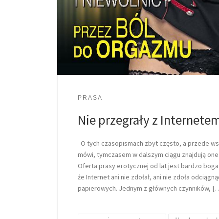
PRASA
Nie przegrały z Internete
O tych czasopismach zbyt często, a przede wsz
mówi, tymczasem w dalszym ciągu znajdują one
Oferta prasy erotycznej od lat jest bardzo bog
że Internet ani nie zdołał, ani nie zdoła odciągn
papierowych. Jednym z głównych czynników, [