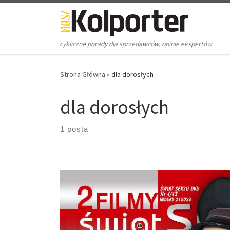
Skip to content
cykliczne porady dla sprzedawców, opinie ekspertów
Strona Główna
»
dla dorosłych
dla dorosłych
1 posta