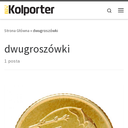
Skip to content
Search
Me
Strona Główna
»
dwugroszówki
dwugroszówki
1 posta