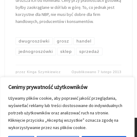
droższa ich od nominału. Ceny przy płatnościach gotówką
byłby zaokrąglane w dół lub w górę. To, co jednak jest
korzystne dla NBP, nie musi być dobre dla firm
handlowych, producentów i konsumentów.
dwugroszówki
grosz
handel
jednogroszówki
sklep
sprzedaż
przez
Kinga Szymkiewicz
Opublikowano
7 lutego 2013
Cenimy prywatność użytkowników
Używamy plików cookie, aby poprawić jakość przeglądania,
wyświetlać reklamy lub treści dostosowane do indywidualnych
potrzeb użytkowników oraz analizować ruch na stronie.
Kliknięcie przycisku „Akceptuj wszystkie” oznacza zgodę na
wykorzystywanie przez nas plików cookie.
© 2026
Nasz Kolporter
–
Wszelkie prawa zastrzezone