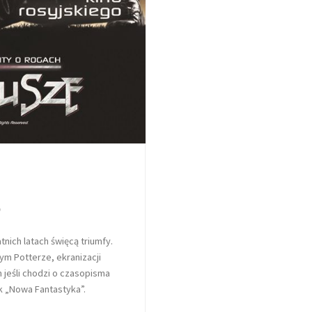
o
atnich latach święcą triumfy.
ym Potterze, ekranizacji
 jeśli chodzi o czasopisma
ik „Nowa Fantastyka”.