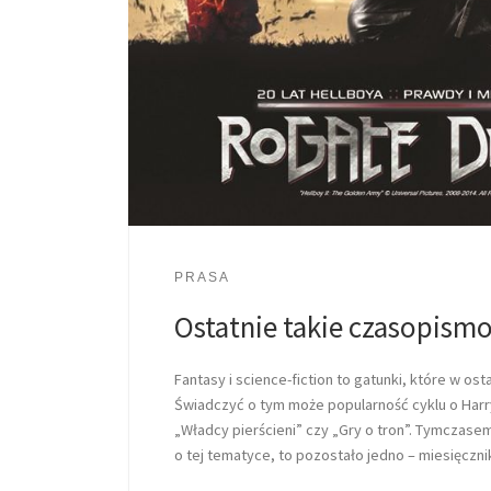
PRASA
Ostatnie takie czasopism
Fantasy i science-fiction to gatunki, które w ost
Świadczyć o tym może popularność cyklu o Harr
„Władcy pierścieni” czy „Gry o tron”. Tymczasem
o tej tematyce, to pozostało jedno – miesięczn