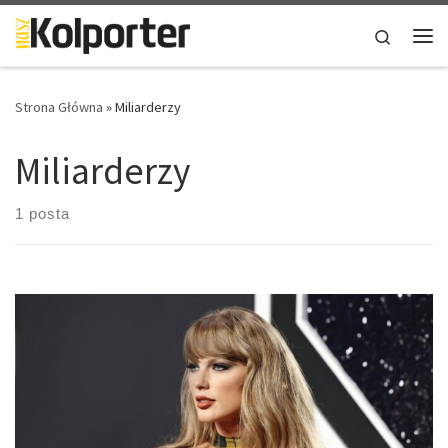
Skip to content
Search
Me
Strona Główna
»
Miliarderzy
Miliarderzy
1 posta