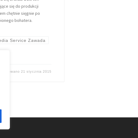
ące się do produkcji
em chętnie sięgnie po
ubionego bohatera.
dia Service Zawada
ublikowano
21 stycznia 2015
e