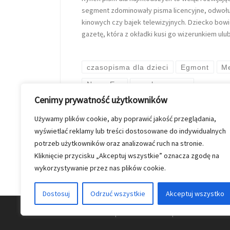
segment zdominowały pisma licencyjne, odwołuj
kinowych czy bajek telewizyjnych. Dziecko bowi
gazetę, która z okładki kusi go wizerunkiem ul
czasopisma dla dzieci
Egmont
Me
Nowa Era
rynek prasowy
Cenimy prywatność użytkowników
Używamy plików cookie, aby poprawić jakość przeglądania,
przez
Kinga Szymkiewicz
Op
wyświetlać reklamy lub treści dostosowane do indywidualnych
potrzeb użytkowników oraz analizować ruch na stronie.
Kliknięcie przycisku „Akceptuj wszystkie” oznacza zgodę na
wykorzystywanie przez nas plików cookie.
Dostosuj
Odrzuć wszystkie
Akceptuj wszystko
© 2026
Nasz Kolporter
–
Wszelkie prawa zastrzezon