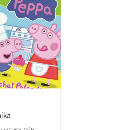
nika
 się branża. Dziś ten