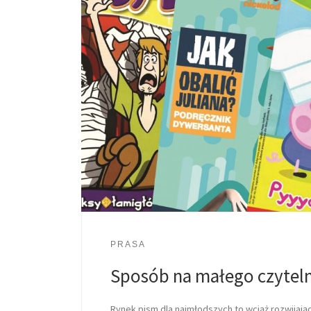
PRASA
Sposób na małego czytel
Rynek pism dla najmłodszych to wciąż rozwijająca