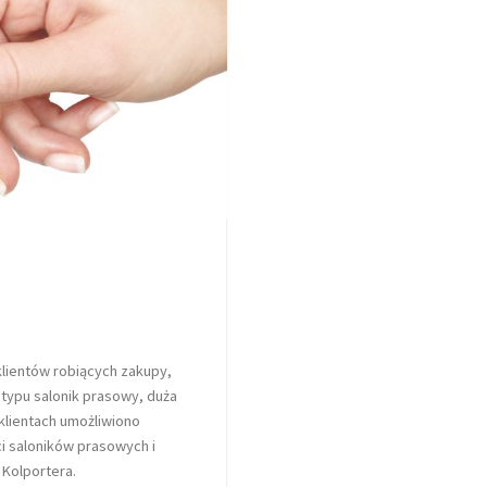
klientów robiących zakupy,
typu salonik prasowy, duża
klientach umożliwiono
ci saloników prasowych i
 Kolportera.