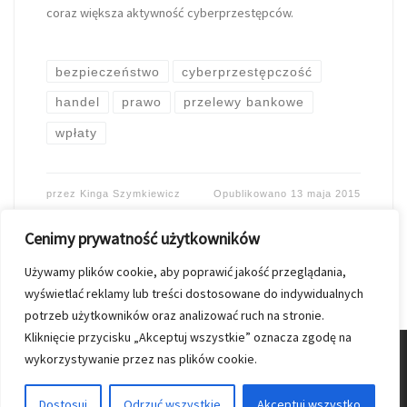
coraz większa aktywność cyberprzestępców.
bezpieczeństwo
cyberprzestępczość
handel
prawo
przelewy bankowe
wpłaty
przez
Kinga Szymkiewicz
Opublikowano
13 maja 2015
Cenimy prywatność użytkowników
Używamy plików cookie, aby poprawić jakość przeglądania,
wyświetlać reklamy lub treści dostosowane do indywidualnych
potrzeb użytkowników oraz analizować ruch na stronie.
Kliknięcie przycisku „Akceptuj wszystkie” oznacza zgodę na
wykorzystywanie przez nas plików cookie.
© 2026
Nasz Kolporter
–
Wszelkie prawa zastrzezone
Dostosuj
Odrzuć wszystkie
Akceptuj wszystko