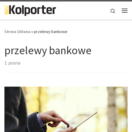
Skip to content
Search
Me
Strona Główna
»
przelewy bankowe
przelewy bankowe
1 posta