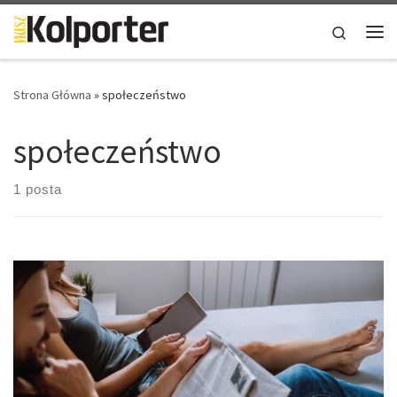
Skip to content
Search
Me
Strona Główna
»
społeczeństwo
społeczeństwo
1 posta