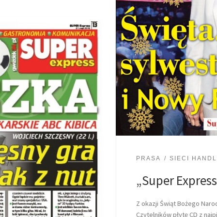
PRASA
SIECI HAND
„Super Express
Z okazji Świąt Bożego Naro
Czytelników płytę CD z najp