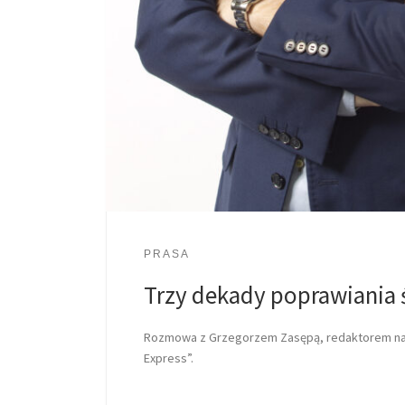
PRASA
Trzy dekady poprawiania 
Rozmowa z Grzegorzem Zasępą, redaktorem na
Express”.