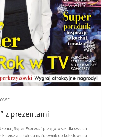
LOWE
” z prezentami
dzenia „Super Express” przygotował dla swoich
iękniejszymi kolędami, śpiewnik do kolędowania