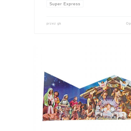
Super Express
przez
gk
Op