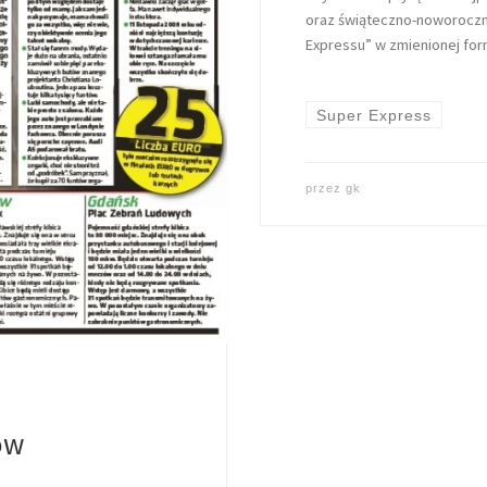
oraz świąteczno-noworoczn
Expressu” w zmienionej form
Super Express
przez
gk
ów