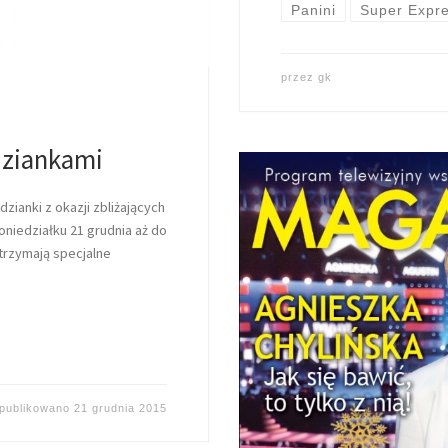
Panini
Super Expr
przez
gk
dziankami
ianki z okazji zbliżających
oniedziałku 21 grudnia aż do
otrzymają specjalne
publikowano
21 grudnia 2015