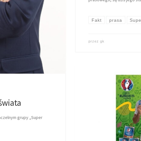
Fakt
prasa
Supe
przez
gk
świata
czelnym grupy „Super