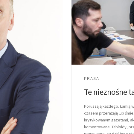
PRASA
Te nieznośne t
Poruszają każdego. Łamią w
czasem przerażają lub śmies
krytykowanym gazetami, ale
komentowane. Tabloidy, prz
prasowego, są dziś jego s