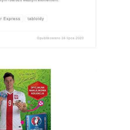
r Express
tabloidy
Opublikowano
16 lipca 2020