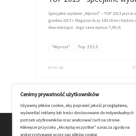
Specjalne wydanie „Wprost” – TOP 2013 jest w 
grudnia 2013 r. Magazyn liczy 100 stron i będzie
dwa miesiące. Jego cena wynosi 7,90 zł.
"Wprost"
Top 2013
przez
gk
O
Cenimy prywatność użytkowników
Używamy plików cookie, aby poprawić jakość przeglądania,
wyświetlać reklamy lub treści dostosowane do indywidualnych
potrzeb użytkowników oraz analizować ruch na stronie.
© 2026
Nasz Kolporter
–
Wszelkie prawa zastrzezon
Kliknięcie przycisku „Akceptuj wszystkie” oznacza zgodę na
wykorzystywanie przez nas plików cookie.