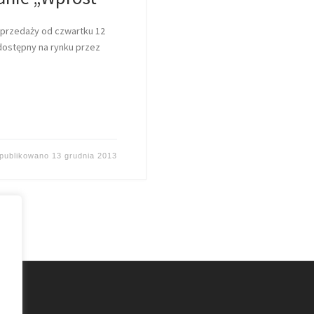
sprzedaży od czwartku 12
 dostępny na rynku przez
publikowano
13 grudnia 2013
e