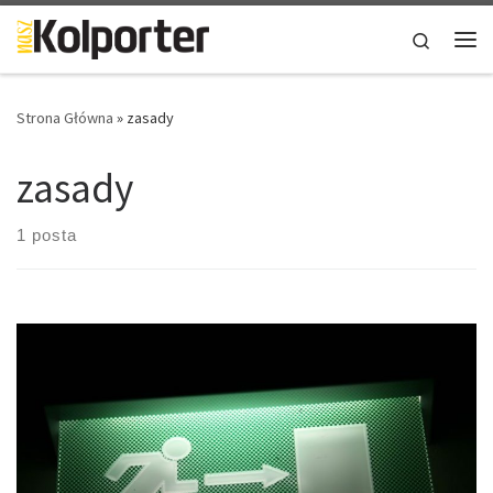
Skip to content
Search
Me
Strona Główna
»
zasady
zasady
1 posta