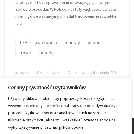
społeczeństwa i sprawdzeniu obowiązujących w tym
zakresie procedur. W Polsce niestety większość ćwiczeń
i treningów ewakuacyjnych nadal traktowana jest z lekkim
[…]
BHP
ewakuacja
obiekty
pożar
prawo
zasady
przez
Kinga Szymkiewicz
Opublikowano
9 grudnia 2014
Cenimy prywatność użytkowników
Używamy plików cookie, aby poprawić jakość przeglądania,
wyświetlać reklamy lub treści dostosowane do indywidualnych
potrzeb użytkowników oraz analizować ruch na stronie.
Kliknięcie przycisku „Akceptuj wszystkie” oznacza zgodę na
wykorzystywanie przez nas plików cookie.
© 2026
Nasz Kolporter
–
Wszelkie prawa zastrzezone