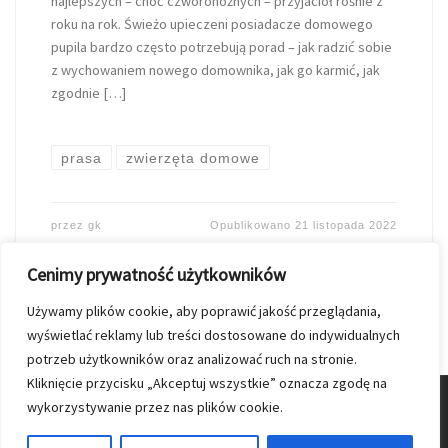
najlepszych – choć czworonożnych – przyjaciół rośnie z
roku na rok. Świeżo upieczeni posiadacze domowego
pupila bardzo często potrzebują porad – jak radzić sobie
z wychowaniem nowego domownika, jak go karmić, jak
zgodnie […]
prasa
zwierzęta domowe
przez
gk
Opublikowano
21 listopada 2022
Cenimy prywatność użytkowników
Używamy plików cookie, aby poprawić jakość przeglądania,
wyświetlać reklamy lub treści dostosowane do indywidualnych
potrzeb użytkowników oraz analizować ruch na stronie.
Kliknięcie przycisku „Akceptuj wszystkie” oznacza zgodę na
wykorzystywanie przez nas plików cookie.
© 2026
Nasz Kolporter
–
Wszelkie prawa zastrzezone