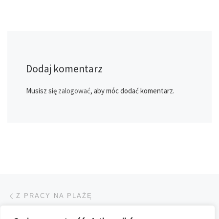
Dodaj komentarz
Musisz się
zalogować
, aby móc dodać komentarz.
Przeglądanie Wpisów
Poprzedni post
Z PRACY NA PLAŻĘ