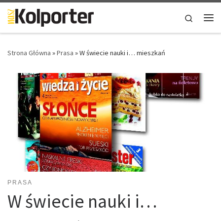
Skip to content
Search
Me
Strona Główna
»
Prasa
»
W świecie nauki i… mieszkań
PRASA
W świecie nauki i…