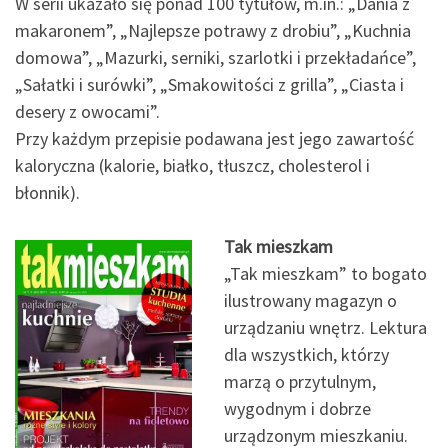
W serii ukazało się ponad 100 tytułów, m.in.: „Dania z
makaronem”, „Najlepsze potrawy z drobiu”, „Kuchnia
domowa”, „Mazurki, serniki, szarlotki i przekładańce”,
„Sałatki i surówki”, „Smakowitości z grilla”, „Ciasta i
desery z owocami”.
Przy każdym przepisie podawana jest jego zawartość
kaloryczna (kalorie, białko, tłuszcz, cholesterol i
błonnik).
Tak mieszkam
„Tak mieszkam” to bogato
ilustrowany magazyn o
urządzaniu wnętrz. Lektura
dla wszystkich, którzy
marzą o przytulnym,
wygodnym i dobrze
urządzonym mieszkaniu.