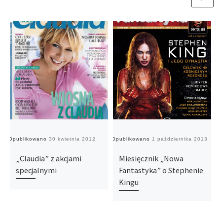
Opublikowano
30 kwietnia 2012
Opublikowano
1 października 2013
O
„Claudia” z akcjami
Miesięcznik „Nowa
specjalnymi
Fantastyka” o Stephenie
Kingu