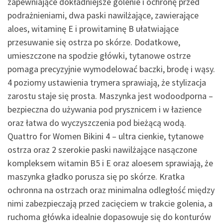
zapewniające dokładniejsze golenie i ochronę przed
podrażnieniami, dwa paski nawilżające, zawierające
aloes, witaminę E i prowitaminę B ułatwiające
przesuwanie się ostrza po skórze. Dodatkowe,
umieszczone na spodzie główki, tytanowe ostrze
pomaga precyzyjnie wymodelować baczki, brodę i wąsy.
4 poziomy ustawienia trymera sprawiają, że stylizacja
zarostu staje się prosta. Maszynka jest wodoodporna –
bezpieczna do używania pod prysznicem i w łazience
oraz łatwa do wyczyszczenia pod bieżącą wodą.
Quattro for Women Bikini 4 – ultra cienkie, tytanowe
ostrza oraz 2 szerokie paski nawilżające nasączone
kompleksem witamin B5 i E oraz aloesem sprawiają, że
maszynka gładko porusza się po skórze. Kratka
ochronna na ostrzach oraz minimalna odległość między
nimi zabezpieczają przed zacięciem w trakcie golenia, a
ruchoma główka idealnie dopasowuje się do konturów