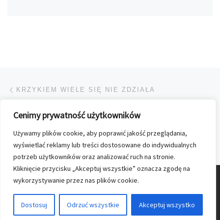
Przeglądanie Wpisów
Poprzedni post
KRZYKIEM WIELE SIĘ NIE ZDZIAŁA
Cenimy prywatność użytkowników
POWRÓT DO LISTY POS
Używamy plików cookie, aby poprawić jakość przeglądania,
Na
BEZ PRZESADY, PROSZĘ
wyświetlać reklamy lub treści dostosowane do indywidualnych
potrzeb użytkowników oraz analizować ruch na stronie.
Kliknięcie przycisku „Akceptuj wszystkie” oznacza zgodę na
wykorzystywanie przez nas plików cookie.
© 2026
Nasz Kolporter
–
Wszelkie prawa zastrzezone
Dostosuj
Odrzuć wszystkie
Akceptuj wszystko