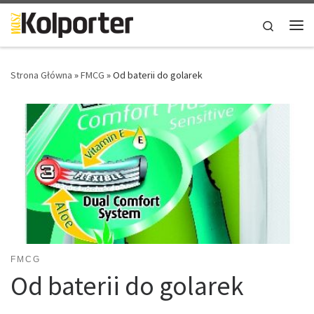
Skip to content
Search
Me
Strona Główna
»
FMCG
»
Od baterii do golarek
FMCG
Od baterii do golarek