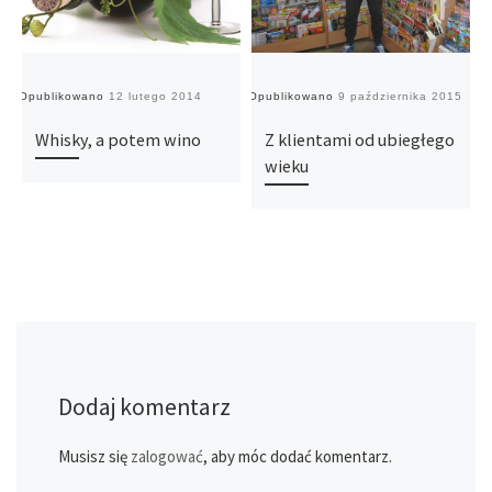
Opublikowano
12 lutego 2014
Opublikowano
9 października 2015
O
Whisky, a potem wino
Z klientami od ubiegłego
wieku
Dodaj komentarz
Musisz się
zalogować
, aby móc dodać komentarz.