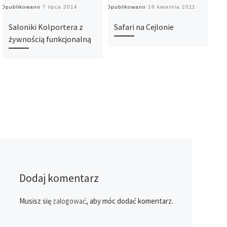
Opublikowano
7 lipca 2014
Opublikowano
16 kwietnia 2011
Opub
Saloniki Kolportera z
Safari na Cejlonie
Ko
żywnością funkcjonalną
ko
bi
Dodaj komentarz
Musisz się
zalogować
, aby móc dodać komentarz.