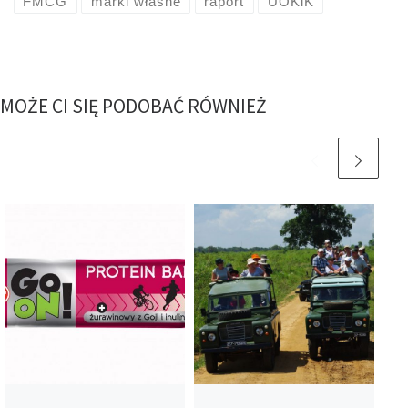
FMCG
marki własne
raport
UOKiK
MOŻE CI SIĘ PODOBAĆ RÓWNIEŻ