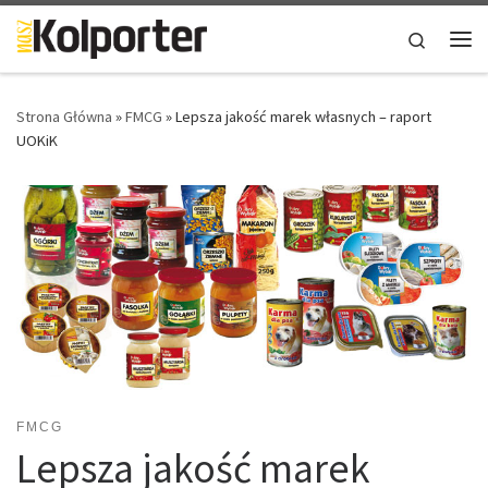
Skip to content
Search
Me
Strona Główna
»
FMCG
»
Lepsza jakość marek własnych – raport
UOKiK
FMCG
Lepsza jakość marek