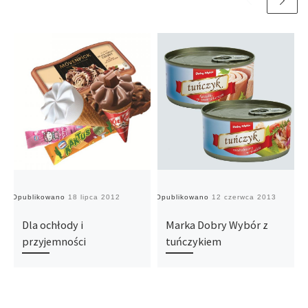
Opublikowano
18 lipca 2012
Opublikowano
12 czerwca 2013
O
Dla ochłody i
Marka Dobry Wybór z
przyjemności
tuńczykiem