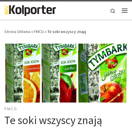
Skip to content
Search
Me
Strona Główna
»
FMCG
»
Te soki wszyscy znają
FMCG
Te soki wszyscy znają