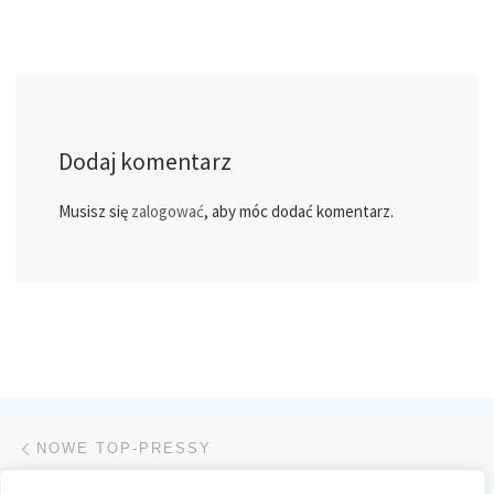
Dodaj komentarz
Musisz się
zalogować
, aby móc dodać komentarz.
Przeglądanie Wpisów
Poprzedni post
NOWE TOP-PRESSY