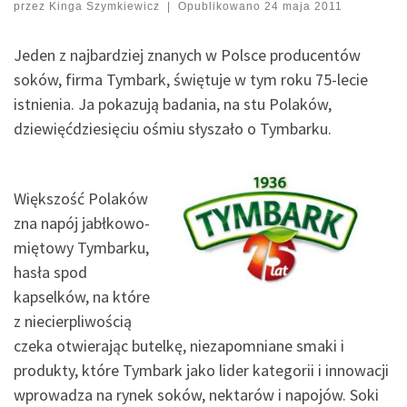
przez
Kinga Szymkiewicz
|
Opublikowano
24 maja 2011
Jeden z najbardziej znanych w Polsce producentów
soków, firma Tymbark, świętuje w tym roku 75-lecie
istnienia. Ja pokazują badania, na stu Polaków,
dziewięćdziesięciu ośmiu słyszało o Tymbarku.
Większość Polaków
zna napój jabłkowo-
miętowy Tymbarku,
hasła spod
kapselków, na które
z niecierpliwością
czeka otwierając butelkę, niezapomniane smaki i
produkty, które Tymbark jako lider kategorii i innowacji
wprowadza na rynek soków, nektarów i napojów. Soki