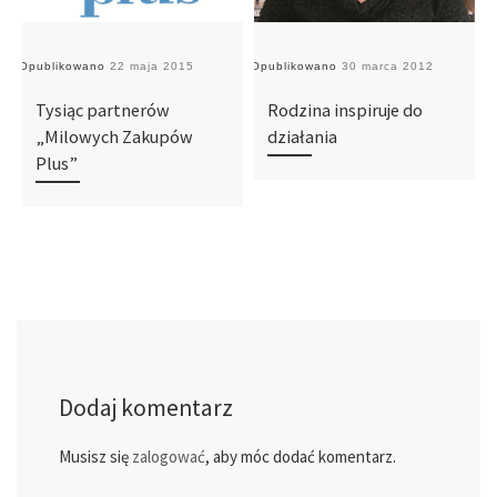
Opublikowano
22 maja 2015
Opublikowano
30 marca 2012
O
Tysiąc partnerów
Rodzina inspiruje do
„Milowych Zakupów
działania
Plus”
Dodaj komentarz
Musisz się
zalogować
, aby móc dodać komentarz.