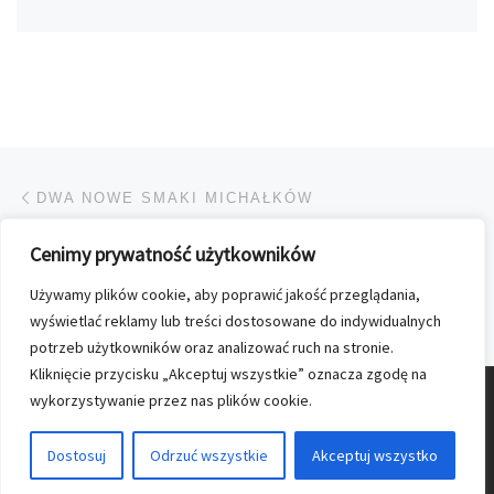
Przeglądanie Wpisów
Poprzedni post
DWA NOWE SMAKI MICHAŁKÓW
Cenimy prywatność użytkowników
POWRÓT DO LISTY POS
Używamy plików cookie, aby poprawić jakość przeglądania,
Na
EGMONT WYDAJE MIESIĘCZNIK „ANIMAL PLANET”
wyświetlać reklamy lub treści dostosowane do indywidualnych
potrzeb użytkowników oraz analizować ruch na stronie.
Kliknięcie przycisku „Akceptuj wszystkie” oznacza zgodę na
wykorzystywanie przez nas plików cookie.
© 2026
Nasz Kolporter
–
Wszelkie prawa zastrzezone
Dostosuj
Odrzuć wszystkie
Akceptuj wszystko