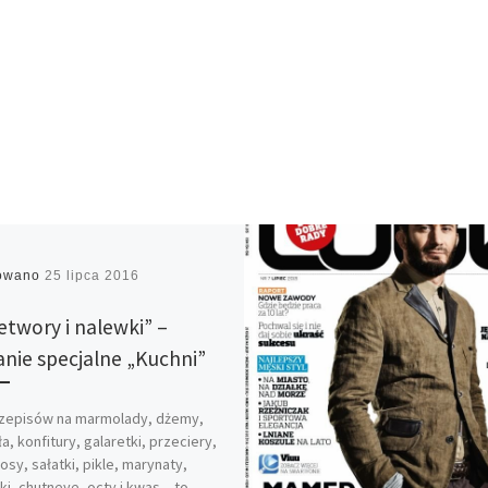
kowano
25 lipca 2016
etwory i nalewki” –
nie specjalne „Kuchni”
rzepisów na marmolady, dżemy,
a, konfitury, galaretki, przeciery,
sosy, sałatki, pikle, marynaty,
ki, chutneye, octy i kwas – to