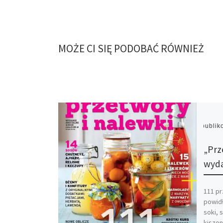
MOŻE CI SIĘ PODOBAĆ RÓWNIEŻ
Opubli
„Prz
wyda
111 p
powidł
soki, 
kiszon