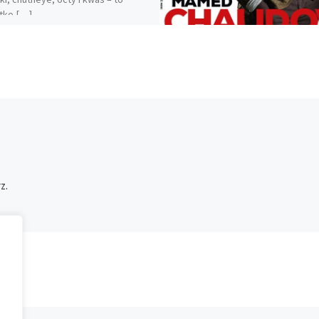
tko […]
z.