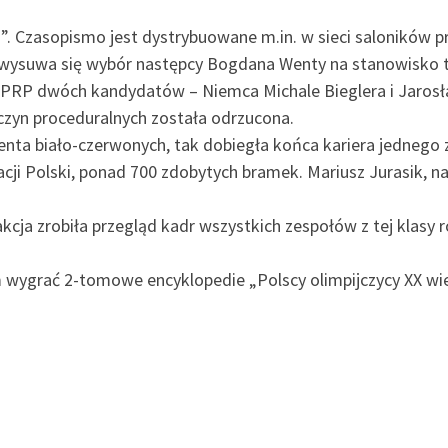
”. Czasopismo jest dystrybuowane m.in. w sieci saloników p
ysuwa się wybór następcy Bogdana Wenty na stanowisko t
P dwóch kandydatów – Niemca Michale Bieglera i Jarosław
czyn proceduralnych została odrzucona.
enta biało-czerwonych, tak dobiegła końca kariera jednego z
ji Polski, ponad 700 zdobytych bramek. Mariusz Jurasik, n
ja zrobiła przegląd kadr wszystkich zespołów z tej klasy r
 wygrać 2-tomowe encyklopedie „Polscy olimpijczycy XX w