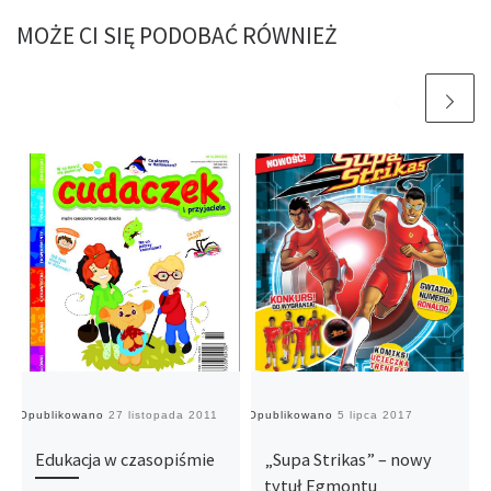
MOŻE CI SIĘ PODOBAĆ RÓWNIEŻ
Opublikowano
27 listopada 2011
Opublikowano
5 lipca 2017
O
Edukacja w czasopiśmie
„Supa Strikas” – nowy
tytuł Egmontu