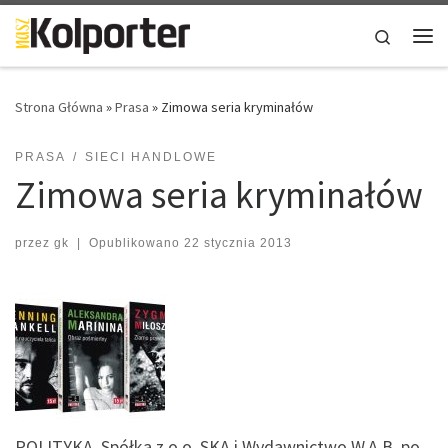
Skip to content
Search
Me
Strona Główna
»
Prasa
»
Zimowa seria kryminałów
PRASA
SIECI HANDLOWE
Zimowa seria kryminałów
przez
gk
|
Opublikowano
22 stycznia 2013
POLITYKA Spółka z o.o. SKA i Wydawnictwo W.A.B. po