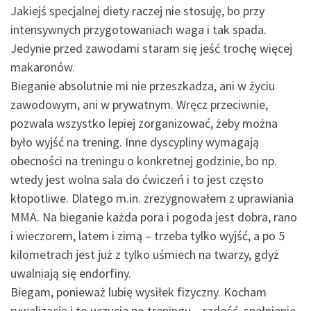
Jakiejś specjalnej diety raczej nie stosuję, bo przy
intensywnych przygotowaniach waga i tak spada.
Jedynie przed zawodami staram się jeść trochę więcej
makaronów.
Bieganie absolutnie mi nie przeszkadza, ani w życiu
zawodowym, ani w prywatnym. Wręcz przeciwnie,
pozwala wszystko lepiej zorganizować, żeby można
było wyjść na trening. Inne dyscypliny wymagają
obecności na treningu o konkretnej godzinie, bo np.
wtedy jest wolna sala do ćwiczeń i to jest często
kłopotliwe. Dlatego m.in. zrezygnowałem z uprawiania
MMA. Na bieganie każda pora i pogoda jest dobra, rano
i wieczorem, latem i zimą – trzeba tylko wyjść, a po 5
kilometrach jest już z tylko uśmiech na twarzy, gdyż
uwalniają się endorfiny.
Biegam, ponieważ lubię wysiłek fizyczny. Kocham
rywalizację i to uczucie po treningu – radość, spełnienie,