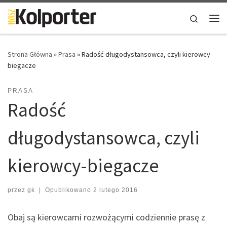
Skip to content
Search
Me
Strona Główna
»
Prasa
»
Radość długodystansowca, czyli kierowcy-
biegacze
PRASA
Radość
długodystansowca, czyli
kierowcy-biegacze
przez
gk
|
Opublikowano
2 lutego 2016
Obaj są kierowcami rozwożącymi codziennie prasę z