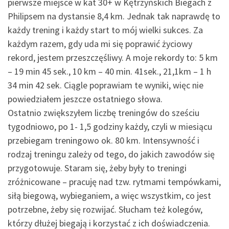
pierwsze miejsce w kat 30+ w Kętrzyńskich Biegach z
Philipsem na dystansie 8,4 km. Jednak tak naprawdę to
każdy trening i każdy start to mój wielki sukces. Za
każdym razem, gdy uda mi się poprawić życiowy
rekord, jestem przeszczęśliwy. A moje rekordy to: 5 km
– 19 min 45 sek., 10 km – 40 min. 41sek., 21,1km – 1 h
34 min 42 sek. Ciągle poprawiam te wyniki, więc nie
powiedziałem jeszcze ostatniego słowa.
Ostatnio zwiększyłem liczbę treningów do sześciu
tygodniowo, po 1- 1,5 godziny każdy, czyli w miesiącu
przebiegam treningowo ok. 80 km. Intensywność i
rodzaj treningu zależy od tego, do jakich zawodów się
przygotowuje. Staram się, żeby były to treningi
zróżnicowane – pracuję nad tzw. rytmami tempówkami,
siłą biegową, wybieganiem, a więc wszystkim, co jest
potrzebne, żeby się rozwijać. Słucham też kolegów,
którzy dłużej biegają i korzystać z ich doświadczenia.