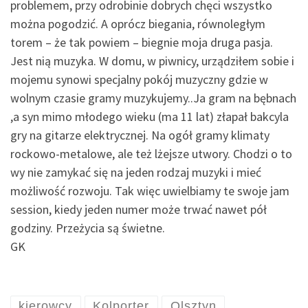
problemem, przy odrobinie dobrych chęci wszystko
można pogodzić. A oprócz biegania, równoległym
torem – że tak powiem – biegnie moja druga pasja.
Jest nią muzyka. W domu, w piwnicy, urządziłem sobie i
mojemu synowi specjalny pokój muzyczny gdzie w
wolnym czasie gramy muzykujemy..Ja gram na bębnach
,a syn mimo młodego wieku (ma 11 lat) złapał bakcyla
gry na gitarze elektrycznej. Na ogół gramy klimaty
rockowo-metalowe, ale też lżejsze utwory. Chodzi o to
wy nie zamykać się na jeden rodzaj muzyki i mieć
możliwość rozwoju. Tak więc uwielbiamy te swoje jam
session, kiedy jeden numer może trwać nawet pół
godziny. Przeżycia są świetne.
GK
kierowcy
Kolporter
Olsztyn