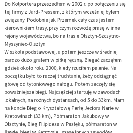
Do Kolportera przeszedłem w 2002 r. po połączeniu się
tej firmy z Jard-Pressem, z którym wcześniej byłem
związany. Podobnie jak Przemek cały czas jestem
kierownikiem trasy, przy czym rozwożę prasę w inne
rejony województwa, bo na trasie Olsztyn-Szczytno-
Myszyniec-Olsztyn.
W szkole podstawowej, a potem jeszcze w średniej
bardzo dużo grałem w piłkę ręczną. Biegać zacząłem
gdzieś około roku 2000, kiedy rzuciłem palenie. Na
początku było to raczej truchtanie, żeby odciągnąć
głowę od tytoniowego nałogu. Potem zaczęły się
poważniejsze biegi. Najczęściej startuję w zawodach
lokalnych, na rożnych dystansach, od 5 do 33km. Mam
na koncie Bieg o Kryształową Perłę Jeziora Narie w
Kretowinach (33 km), Półmaraton Jakubowy w
Olsztynie, Bieg Filipidesa w Pasłęku, półmaraton w
Iławie, biegi w Kętrzynie i masę innych zawodów