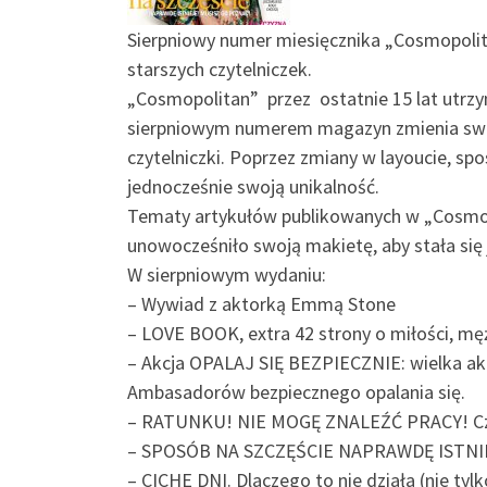
Sierpniowy numer miesięcznika „Cosmopolita
starszych czytelniczek.
„Cosmopolitan” przez ostatnie 15 lat utrzy
sierpniowym numerem magazyn zmienia swoją
czytelniczki. Poprzez zmiany w layoucie, sp
jednocześnie swoją unikalność.
Tematy artykułów publikowanych w „Cosmopo
unowocześniło swoją makietę, aby stała się j
W sierpniowym wydaniu:
– Wywiad z aktorką Emmą Stone
– LOVE BOOK, extra 42 strony o miłości, mę
– Akcja OPALAJ SIĘ BEZPIECZNIE: wielka akc
Ambasadorów bezpiecznego opalania się.
– RATUNKU! NIE MOGĘ ZNALEŹĆ PRACY! Czyl
– SPOSÓB NA SZCZĘŚCIE NAPRAWDĘ ISTNIEJ
– CICHE DNI. Dlaczego to nie działa (nie tyl