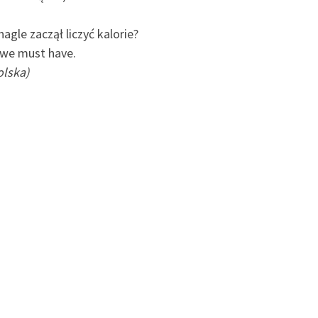
gle zaczął liczyć kalorie?
owe must have.
olska)