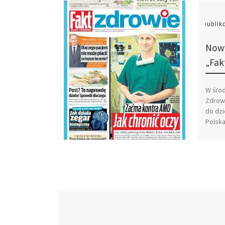
Opubli
Nowy
„Fak
W środ
Zdrow
do dzi
Polska