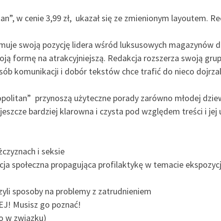
n”, w cenie 3,99 zł, ukazał się ze zmienionym layoutem. Re
muje swoją pozycję lidera wśród luksusowych magazynów dla
 formę na atrakcyjniejszą. Redakcja rozszerza swoją grup
osób komunikacji i dobór tekstów chce trafić do nieco dojrz
litan” przynoszą użyteczne porady zarówno młodej dziewczy
eszcze bardziej klarowna i czysta pod względem treści i jej 
żczyznach i seksie
ja społeczna propagująca profilaktykę w temacie ekspozycj
i sposoby na problemy z zatrudnieniem
! Musisz go poznać!
ko w związku)