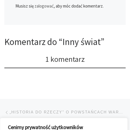
Musisz się
zalogować
, aby móc dodać komentarz.
Komentarz do “Inny świat”
1 komentarz
Przeglądanie Wpisów
Poprzedni post
„HISTORIA DO RZECZY” O POWSTAŃCACH WARSZAWSKICH
Cenimy prywatność użytkowników
POWRÓT DO LISTY POS