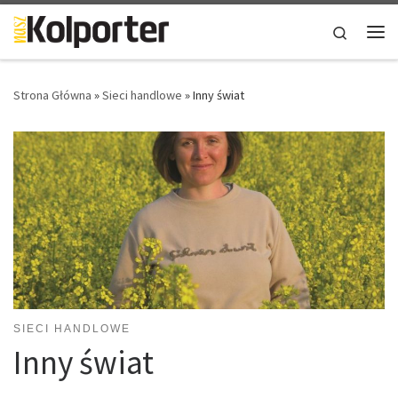
Skip to content
Search
Me
Strona Główna
»
Sieci handlowe
»
Inny świat
SIECI HANDLOWE
Inny świat