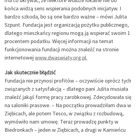
ma co ukrywać, że niektóre władze lokalne nie do
końca widzą sens wspierania podobnych inicjatyw. I
bardzo szkoda, bo są one bardzo ważne – mówi Julita
Szpunt. Fundacja jest organizacją pożytku publicznego,
dlatego mieszkańcy regionu mogą ją wspierać swoim 1
procentem podatku. Więcej informacji na temat
funkcjonowania fundacji można znaleźć na stronie
internetowej
www.dwaswiaty.org.pl.
Jak skutecznie błądzić
Fundacja nie przynosi profitów – oczywiście oprócz tych
związanych z satysfakcją – dlatego pani Julita musiała
znaleźć jakąś formę pracy zarobkowej. Zdecydowała się
na saloniki prasowe. – Na początku prowadziłam dwa w
Ziębicach, ale potem Tesco, w związku z rozbudową,
wymówiło nam umowę. Teraz prowadzę punkty w
Biedronkach – jeden w Ziębicach, a drugi w Kamieńcu