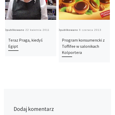
Opublikowano
22 kwietnia 2011
Opublikowano
6 czerwca 2013
O
Teraz Praga, kiedyś
Program konsumencki z
Egipt
Toffifee w salonikach
Kolportera
Dodaj komentarz