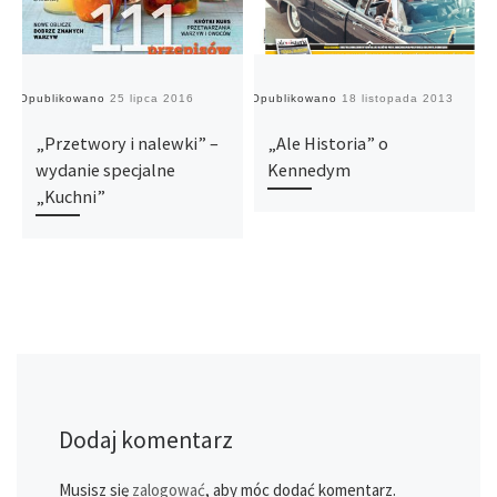
Opublikowano
25 lipca 2016
Opublikowano
18 listopada 2013
O
„Przetwory i nalewki” –
„Ale Historia” o
wydanie specjalne
Kennedym
„Kuchni”
Dodaj komentarz
Musisz się
zalogować
, aby móc dodać komentarz.