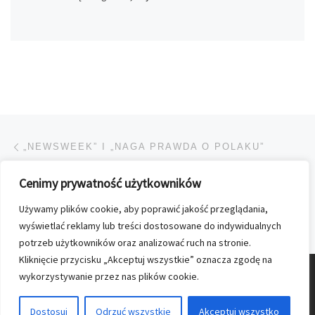
Przeglądanie Wpisów
Poprzedni post
„NEWSWEEK” I „NAGA PRAWDA O POLAKU”
Cenimy prywatność użytkowników
POWRÓT DO LISTY POS
Używamy plików cookie, aby poprawić jakość przeglądania,
Na
DRUŻYNA KOLPORTERA PODWÓJNYM MISTRZEM POLSKI
wyświetlać reklamy lub treści dostosowane do indywidualnych
potrzeb użytkowników oraz analizować ruch na stronie.
Kliknięcie przycisku „Akceptuj wszystkie” oznacza zgodę na
wykorzystywanie przez nas plików cookie.
© 2026
Nasz Kolporter
–
Wszelkie prawa zastrzezone
Dostosuj
Odrzuć wszystkie
Akceptuj wszystko