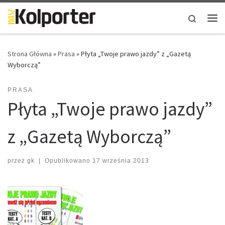
Skip to content
Search
Me
Strona Główna
»
Prasa
»
Płyta „Twoje prawo jazdy” z „Gazetą
Wyborczą”
PRASA
Płyta „Twoje prawo jazdy”
z „Gazetą Wyborczą”
przez
gk
|
Opublikowano
17 września 2013