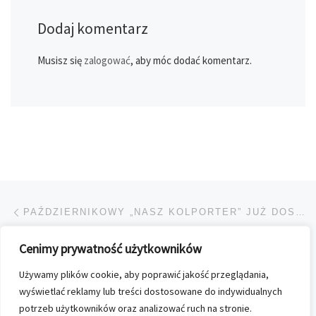
Dodaj komentarz
Musisz się
zalogować
, aby móc dodać komentarz.
Przeglądanie Wpisów
Poprzedni post
PAŹDZIERNIKOWY „NASZ KOLPORTER” JUŻ DOSTĘPNY!
Cenimy prywatność użytkowników
POWRÓT DO LISTY POS
Używamy plików cookie, aby poprawić jakość przeglądania,
Na
NA PÓŁKACH MUSI BYĆ PORZĄDEK
wyświetlać reklamy lub treści dostosowane do indywidualnych
potrzeb użytkowników oraz analizować ruch na stronie.