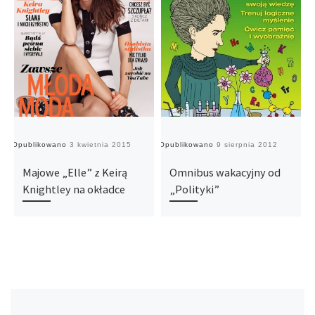
Opublikowano
3 kwietnia 2015
Opublikowano
9 sierpnia 2012
O
Majowe „Elle” z Keirą
Omnibus wakacyjny od
Knightley na okładce
„Polityki”