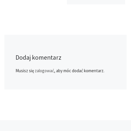
Dodaj komentarz
Musisz się
zalogować
, aby móc dodać komentarz.
Przeglądanie Wpisów
Poprzedni post