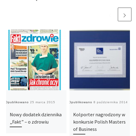
Opublikowano
25 marca 2015
Opublikowano
8 października 2014
O
Nowy dodatek dziennika
Kolporter nagrodzony w
„Fakt” – o zdrowiu
konkursie Polish Masters
of Business