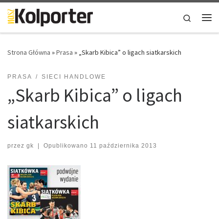
Skip to content
Search
Me
Strona Główna
»
Prasa
»
„Skarb Kibica” o ligach siatkarskich
PRASA
SIECI HANDLOWE
„Skarb Kibica” o ligach
siatkarskich
przez
gk
|
Opublikowano
11 października 2013