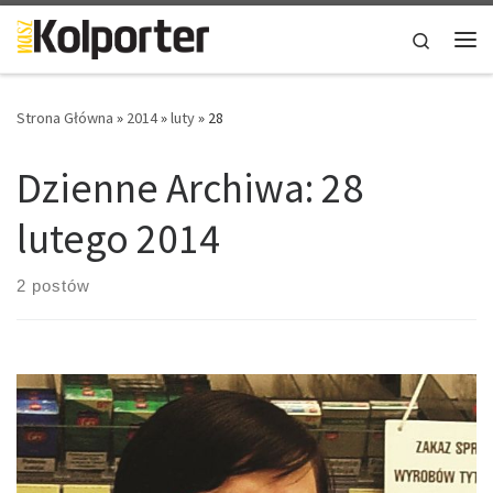
Skip to content
Search
Me
Strona Główna
»
2014
»
luty
»
28
Dzienne Archiwa:
28
lutego 2014
2 postów