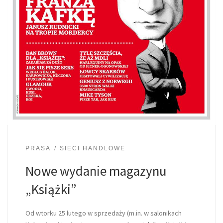
PRASA
SIECI HANDLOWE
Nowe wydanie magazynu
„Książki”
Od wtorku 25 lutego w sprzedaży (m.in. w salonikach