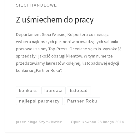
SIECI HANDLOWE
Z uśmiechem do pracy
Departament Sieci Własnej Kolportera co miesiąc
wybiera najlepszych partnerów prowadzących saloniki
prasowe i salony Top-Press. Oceniane są m.in. wysokość
sprzedaży i jakość obsługi klientów. W tym numerze
przedstawiamy laureatów kolejnej, listopadowej edycji
konkursu „Partner Roku”.
konkurs
laureaci
listopad
najlepsi partnerzy
Partner Roku
przez
Kinga Szymkiewicz
Opublikowano
28 lutego 2014