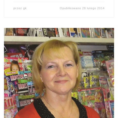
przez
gk
Opublikowano
28 lutego 2014