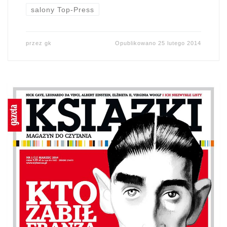
salony Top-Press
przez
gk
Opublikowano
25 lutego 2014