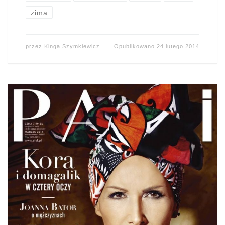
zima
przez
Kinga Szymkiewicz
Opublikowano
24 lutego 2014