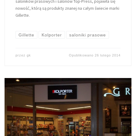
saloników prasowych i salonów Top-Press, pojawiła się
nowość, którą są produkty znanej na całym świecie marki
Gillette.
Gillette
Kolporter
saloniki prasowe
przez
gk
Opublikowano
26 lutego 2014