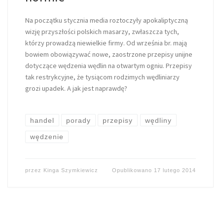
Na początku stycznia media roztoczyły apokaliptyczną
wizję przyszłości polskich masarzy, zwłaszcza tych,
którzy prowadzą niewielkie firmy. Od września br. mają
bowiem obowiązywać nowe, zaostrzone przepisy unijne
dotyczące wędzenia wędlin na otwartym ogniu. Przepisy
tak restrykcyjne, że tysiącom rodzimych wędliniarzy
grozi upadek. A jak jest naprawdę?
handel
porady
przepisy
wędliny
wędzenie
przez
Kinga Szymkiewicz
Opublikowano
17 lutego 2014