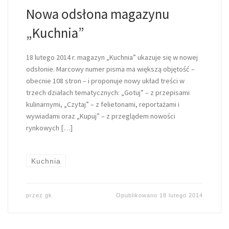
Nowa odsłona magazynu
„Kuchnia”
18 lutego 2014 r. magazyn „Kuchnia” ukazuje się w nowej
odsłonie. Marcowy numer pisma ma większą objętość –
obecnie 108 stron – i proponuje nowy układ treści w
trzech działach tematycznych: „Gotuj” – z przepisami
kulinarnymi, „Czytaj” – z felietonami, reportażami i
wywiadami oraz „Kupuj” – z przeglądem nowości
rynkowych […]
Kuchnia
przez
gk
Opublikowano
18 lutego 2014