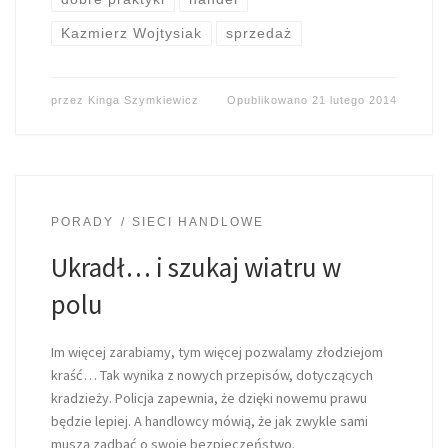
Kazmierz Wojtysiak
sprzedaż
przez
Kinga Szymkiewicz
Opublikowano
21 lutego 2014
PORADY
SIECI HANDLOWE
Ukradł… i szukaj wiatru w
polu
Im więcej zarabiamy, tym więcej pozwalamy złodziejom
kraść… Tak wynika z nowych przepisów, dotyczących
kradzieży. Policja zapewnia, że dzięki nowemu prawu
będzie lepiej. A handlowcy mówią, że jak zwykle sami
muszą zadbać o swoje bezpieczeństwo.