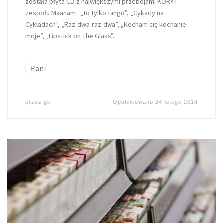
została płyta CD z największymi przebojami KORY i
zespołu Maanam : „To tylko tango”, „Cykady na
Cykladach”, „Raz-dwa-raz-dwa”, „Kocham cię kochanie
moje”, „Lipstick on The Glass”.
Pani
przez
gk
Opublikowano
24 lutego 2014