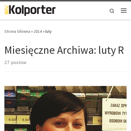
Skip to content
Search
Me
Strona Główna
»
2014
»
luty
Miesięczne Archiwa:
luty R
27 postów