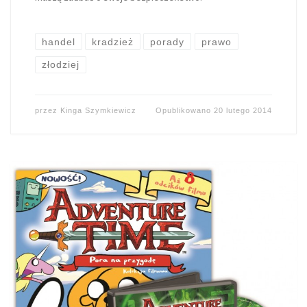
handel
kradzież
porady
prawo
złodziej
przez
Kinga Szymkiewicz
Opublikowano
20 lutego 2014