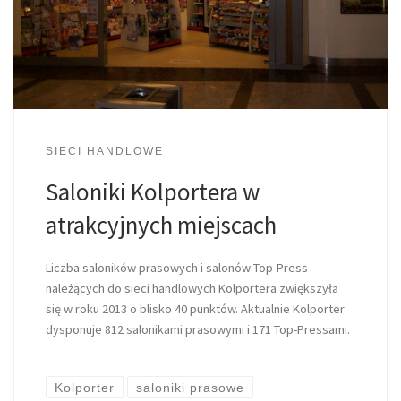
SIECI HANDLOWE
Saloniki Kolportera w
atrakcyjnych miejscach
Liczba saloników prasowych i salonów Top-Press
należących do sieci handlowych Kolportera zwiększyła
się w roku 2013 o blisko 40 punktów. Aktualnie Kolporter
dysponuje 812 salonikami prasowymi i 171 Top-Pressami.
Kolporter
saloniki prasowe