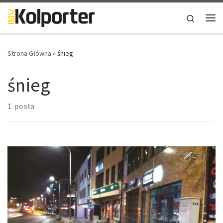
Skip to content
Search
Me
Strona Główna
»
śnieg
śnieg
1 posta