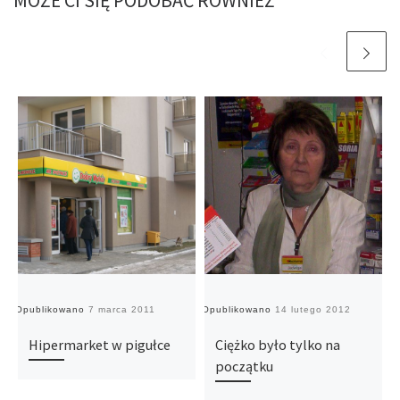
MOŻE CI SIĘ PODOBAĆ RÓWNIEŻ
Opublikowano
7 marca 2011
Opublikowano
14 lutego 2012
O
Hipermarket w pigułce
Ciężko było tylko na
początku