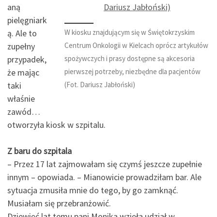
aną
pielęgniark
W kiosku znajdującym się w Świętokrzyskim
ą. Ale to
Centrum Onkologii w Kielcach oprócz artykułów
zupełny
spożywczych i prasy dostępne są akcesoria
przypadek,
pierwszej potrzeby, niezbędne dla pacjentów
że mając
(Fot. Dariusz Jabłoński)
taki
właśnie
zawód…
otworzyła kiosk w szpitalu.
Z baru do szpitala
– Przez 17 lat zajmowałam się czymś jeszcze zupełnie
innym – opowiada. – Mianowicie prowadziłam bar. Ale
sytuacja zmusiła mnie do tego, by go zamknąć.
Musiałam się przebranżowić.
Dziewięć lat temu pani Monika wzięła udział w