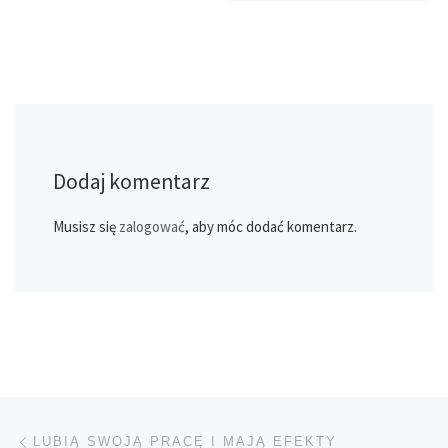
Dodaj komentarz
Musisz się
zalogować
, aby móc dodać komentarz.
Przeglądanie Wpisów
Poprzedni post
LUBIĄ SWOJĄ PRACĘ I MAJĄ EFEKTY