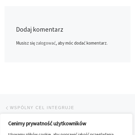
Dodaj komentarz
Musisz się
zalogować
, aby móc dodać komentarz.
Przeglądanie Wpisów
Poprzedni post
WSPÓLNY CEL INTEGRUJE
Cenimy prywatność użytkowników
POWRÓT DO LISTY POS
Używamy plików cookie, aby poprawić jakość przeglądania,