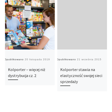
Opublikowano
20 listopada 2019
Opublikowano
21 września 2015
O
Kolporter – więcej niż
Kolporter stawia na
dystrybucja cz. 2
elastyczność swojej sieci
sprzedaży