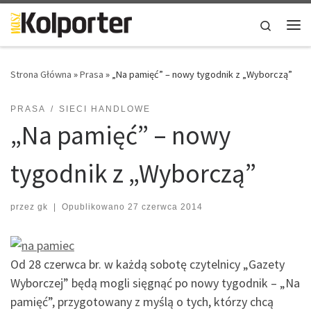
Skip to content
Search
Me
Strona Główna
»
Prasa
»
„Na pamięć” – nowy tygodnik z „Wyborczą”
PRASA
SIECI HANDLOWE
„Na pamięć” – nowy
tygodnik z „Wyborczą”
przez
gk
|
Opublikowano
27 czerwca 2014
Od 28 czerwca br. w każdą sobotę czytelnicy „Gazety
Wyborczej” będą mogli sięgnąć po nowy tygodnik – „Na
pamięć”, przygotowany z myślą o tych, którzy chcą