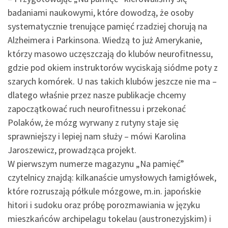
badaniami naukowymi, które dowodzą, że osoby
systematycznie trenujące pamięć rzadziej chorują na
Alzheimera i Parkinsona. Wiedzą to już Amerykanie,
którzy masowo uczęszczają do klubów neurofitnessu,
gdzie pod okiem instruktorów wyciskają siódme poty z
szarych komórek. U nas takich klubów jeszcze nie ma –
dlatego właśnie przez nasze publikacje chcemy
zapoczątkować ruch neurofitnessu i przekonać
Polaków, że mózg wyrwany z rutyny staje się
sprawniejszy i lepiej nam służy – mówi Karolina
Jaroszewicz, prowadząca projekt.
W pierwszym numerze magazynu „Na pamięć”
czytelnicy znajdą: kilkanaście umysłowych łamigłówek,
które rozruszają półkule mózgowe, m.in. japońskie
hitori i sudoku oraz próbę porozmawiania w języku
mieszkańców archipelagu tokelau (austronezyjskim) i