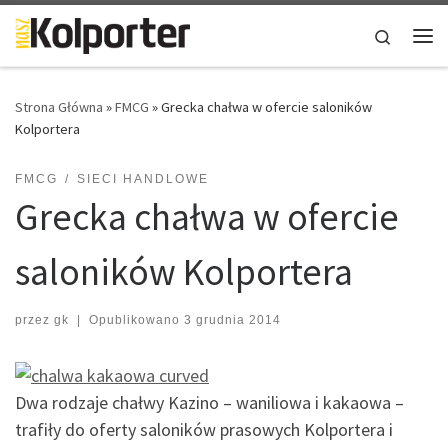
Skip to content
Search
Me
Strona Główna
»
FMCG
»
Grecka chałwa w ofercie saloników
Kolportera
FMCG
SIECI HANDLOWE
Grecka chałwa w ofercie
saloników Kolportera
przez
gk
|
Opublikowano
3 grudnia 2014
Dwa rodzaje chałwy Kazino – waniliowa i kakaowa –
trafiły do oferty saloników prasowych Kolportera i