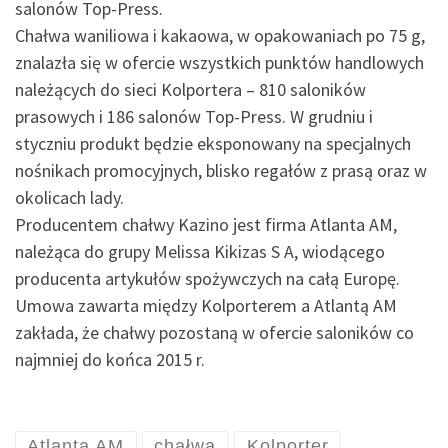
salonów Top-Press.
Chałwa waniliowa i kakaowa, w opakowaniach po 75 g,
znalazła się w ofercie wszystkich punktów handlowych
należących do sieci Kolportera – 810 saloników
prasowych i 186 salonów Top-Press. W grudniu i
styczniu produkt będzie eksponowany na specjalnych
nośnikach promocyjnych, blisko regałów z prasą oraz w
okolicach lady.
Producentem chałwy Kazino jest firma Atlanta AM,
należąca do grupy Melissa Kikizas S A, wiodącego
producenta artykułów spożywczych na całą Europę.
Umowa zawarta między Kolporterem a Atlantą AM
zakłada, że chałwy pozostaną w ofercie saloników co
najmniej do końca 2015 r.
Atlanta AM
chałwa
Kolporter