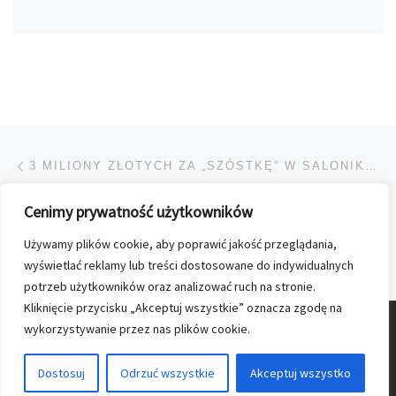
Przeglądanie Wpisów
Poprzedni post
3 MILIONY ZŁOTYCH ZA „SZÓSTKĘ” W SALONIKU W ZAGNAŃSKU!
Cenimy prywatność użytkowników
POWRÓT DO LISTY POS
Używamy plików cookie, aby poprawić jakość przeglądania,
Na
STYCZNIOWY NUMER „ELLE” JUŻ W SPRZEDAŻY
wyświetlać reklamy lub treści dostosowane do indywidualnych
potrzeb użytkowników oraz analizować ruch na stronie.
Kliknięcie przycisku „Akceptuj wszystkie” oznacza zgodę na
wykorzystywanie przez nas plików cookie.
© 2026
Nasz Kolporter
–
Wszelkie prawa zastrzezone
Dostosuj
Odrzuć wszystkie
Akceptuj wszystko