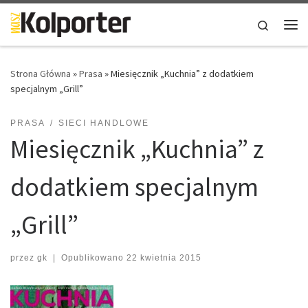
Skip to content
Search
Me
Strona Główna
»
Prasa
»
Miesięcznik „Kuchnia” z dodatkiem
specjalnym „Grill”
PRASA
SIECI HANDLOWE
Miesięcznik „Kuchnia” z
dodatkiem specjalnym
„Grill”
przez
gk
|
Opublikowano
22 kwietnia 2015