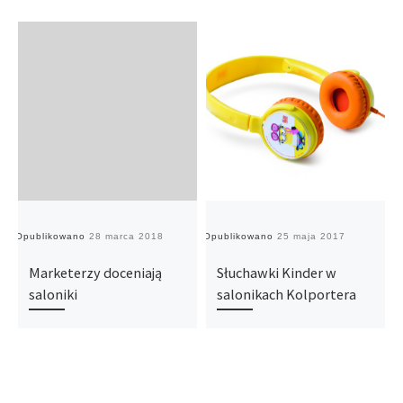
Opublikowano
28 marca 2018
Opublikowano
25 maja 2017
O
Marketerzy doceniają
Słuchawki Kinder w
saloniki
salonikach Kolportera