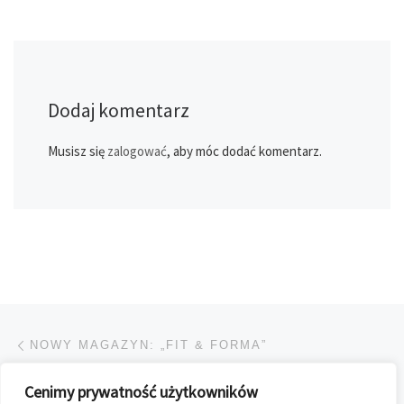
Dodaj komentarz
Musisz się
zalogować
, aby móc dodać komentarz.
Przeglądanie Wpisów
Poprzedni post
NOWY MAGAZYN: „FIT & FORMA”
Cenimy prywatność użytkowników
POWRÓT DO LISTY POS