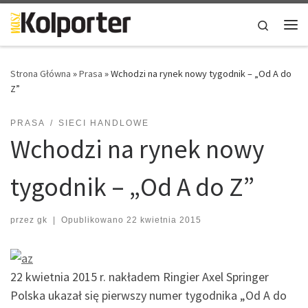
Skip to content
Search
Me
Strona Główna
»
Prasa
»
Wchodzi na rynek nowy tygodnik – „Od A do
Z”
PRASA
SIECI HANDLOWE
Wchodzi na rynek nowy
tygodnik – „Od A do Z”
przez
gk
|
Opublikowano
22 kwietnia 2015
22 kwietnia 2015 r. nakładem Ringier Axel Springer
Polska ukazał się pierwszy numer tygodnika „Od A do