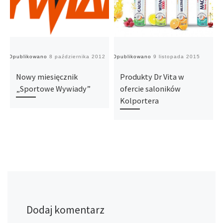
Opublikowano
8 października 2012
Opublikowano
9 listopada 2015
O
Nowy miesięcznik
Produkty Dr Vita w
„Sportowe Wywiady”
ofercie saloników
Kolportera
Dodaj komentarz