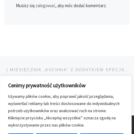
Musisz się
zalogować
, aby móc dodać komentarz.
Przeglądanie Wpisów
Poprzedni post
MIESIĘCZNIK „KUCHNIA” Z DODATKIEM SPECJALNYM „GRILL”
Cenimy prywatność użytkowników
POWRÓT DO LISTY POS
Używamy plików cookie, aby poprawić jakość przeglądania,
Na
W MAJOWYM WYDANIU „CLAUDII”
wyświetlać reklamy lub treści dostosowane do indywidualnych
potrzeb użytkowników oraz analizować ruch na stronie.
Kliknięcie przycisku „Akceptuj wszystkie” oznacza zgodę na
wykorzystywanie przez nas plików cookie.
© 2026
Nasz Kolporter
–
Wszelkie prawa zastrzezone