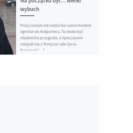
Na początku był… wielki
wybuch
Pożyczonym od rodziców samochodem
wjechał do Kolportera. To miała być
studencka przygoda, a tymczasem
związał się z firmą na całe życie.
Rozwoził […]