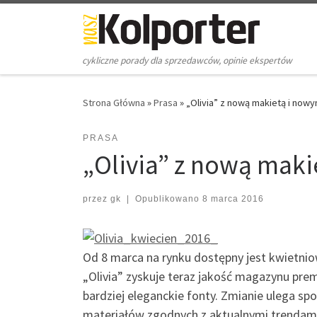
Skip to content
cykliczne porady dla sprzedawców, opinie ekspertów
Strona Główna
»
Prasa
»
„Olivia” z nową makietą i nowy
PRASA
„Olivia” z nową mak
przez
gk
|
Opublikowano
8 marca 2016
Od 8 marca na rynku dostępny jest kwietniow
„Olivia” zyskuje teraz jakość magazynu pre
bardziej eleganckie fonty. Zmianie ulega spo
materiałów zgodnych z aktualnymi trendami