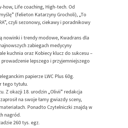
-how, Life coaching, High-tech. Od
ślę” (felieton Katarzyny Grocholi), „To
”, czyli sezonowy, ciekawy i poradnikowy
dą nowinki i trendy modowe, Kwadrans dla
o najnowszych zabiegach medycyny
le kuchnia oraz Kobiecy klucz do sukcesu –
na prowadzenie lepszego i przyjemniejszego
 eleganckim papierze LWC Plus 60g.
 tego tytułu.
Z okazji 18. urodzin „Olivii” redakcja
zaprosił na swoje łamy gwiazdy sceny,
 materiałach. Ponadto Czytelniczki znajdą w
h nagród.
adzie 260 tys. egz.