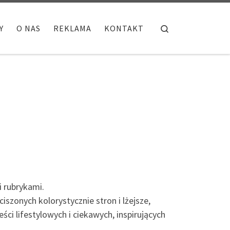
Search
Y
O NAS
REKLAMA
KONTAKT
i rubrykami.
zonych kolorystycznie stron i lżejsze,
ści lifestylowych i ciekawych, inspirujących