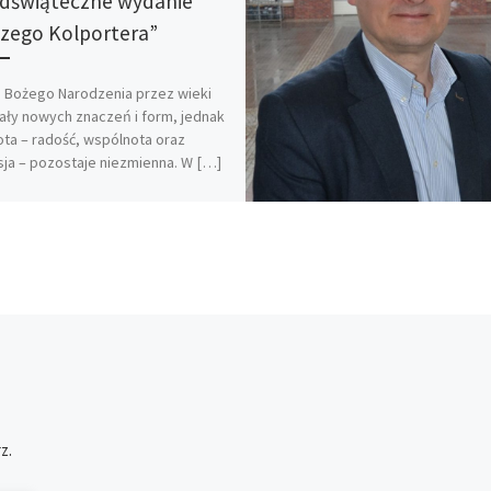
dświąteczne wydanie
zego Kolportera”
 Bożego Narodzenia przez wieki
ały nowych znaczeń i form, jednak
tota – radość, wspólnota oraz
sja – pozostaje niezmienna. W […]
z.