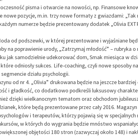
oczesność pisma i otwarcie na nowości, np. Finansowe know
nowe pozycje, m.in. trzy nowe formaty z gwiazdami: „Tak my
 każdym numerze będzie prezentowany dodatek „Olivia EXTRA
 Moda od podszewki, w której prezentowane i wyjaśniane bę
soby na poprawienie urody, „Zatrzymaj młodość” – rubryka 
oku jak samodzielnie udekorować dom, Smak miesiąca w dzia
h, które odniosły sukces. Life-coaching, czyli nowe sposoby 
 segmencie działu psychologii.
ynu od nr 4. „Olivia” drukowana będzie na jeszcze bardziej
ść i gładkość, co dodatkowo podkreśli luksusowy charakter
ież dzięki wielkanocnym tematom oraz obchodom jubileuszu. 
dzianek, które będą prezentowane przez cały 2016. Magazyn 
psychologów i terapeutów, którzy pojawią się w specjalnych
nkursów, w których do wygrania będzie mnóstwo wspaniałyc
owiększonej objętości 180 stron (zazwyczaj około 148) i nakł