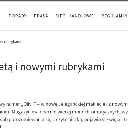
PORADY
PRASA
SIECI HANDLOWE
REGULAMIN
mi rubrykami
ietą i nowymi rubrykami
y numer „Olivii” – w nowej, eleganckiej makiecie i z nowym
mium. Magazyn ma obecnie więcej monochromatycznych, wycis
sób porozumiewania się z czytelniczką, pojawia się więcej tre
.