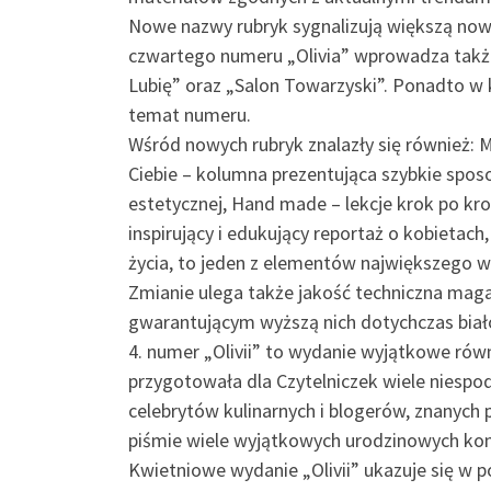
Nowe nazwy rubryk sygnalizują większą now
czwartego numeru „Olivia” wprowadza także 
Lubię” oraz „Salon Towarzyski”. Ponadto w
temat numeru.
Wśród nowych rubryk znalazły się również:
Ciebie – kolumna prezentująca szybkie spo
estetycznej, Hand made – lekcje krok po kr
inspirujący i edukujący reportaż o kobietac
życia, to jeden z elementów największego w
Zmianie ulega także jakość techniczna magaz
gwarantującym wyższą nich dotychczas biało
4. numer „Olivii” to wydanie wyjątkowe równ
przygotowała dla Czytelniczek wiele niespo
celebrytów kulinarnych i blogerów, znanych 
piśmie wiele wyjątkowych urodzinowych ko
Kwietniowe wydanie „Olivii” ukazuje się w p