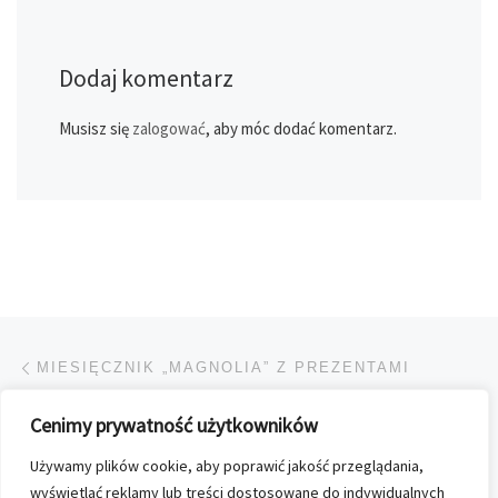
Dodaj komentarz
Musisz się
zalogować
, aby móc dodać komentarz.
Przeglądanie Wpisów
Poprzedni post
MIESIĘCZNIK „MAGNOLIA” Z PREZENTAMI
Cenimy prywatność użytkowników
POWRÓT DO LISTY POS
Używamy plików cookie, aby poprawić jakość przeglądania,
Na
MAGAZYN „KUCHNIA” OTWIERA SEZON NA GRILLA
wyświetlać reklamy lub treści dostosowane do indywidualnych