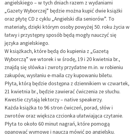
angielskiego – w tych dniach razem z wydaniami
„Gazety Wyborczej” będzie można kupić dwie książki
oraz płytę CD z cyklu „Angielski dla seniorów”. To
materiały, dzięki którym osoby powyżej 50. roku życia w
łatwy i przystępny sposób będą mogły nauczyć się
języka angielskiego.
W książkach, które będą do kupienia z „Gazetą
Wyborczą” we wtorek i w środę, 19 i 20 kwietnia br.,
znajdą się słówka i zwroty przydatne m.in. w robieniu
zakupów, wysłaniu e-maila czy kupowaniu biletu.
Płyta, którą będzie dostępna z dziennikiem w czwartek,
21 kwietnia br., będzie zawierać ćwiczenia ze słuchu.
Kwestie czytają lektorzy – native speakerzy.
Każda książka to 96 stron ćwiczeń, porad, słów i
zwrotów oraz większa czcionka ułatwiająca czytanie.
Płyta to około 60 minut nagrań, które pomogą
opanować wymowę i nauczą mówić po angielsku.