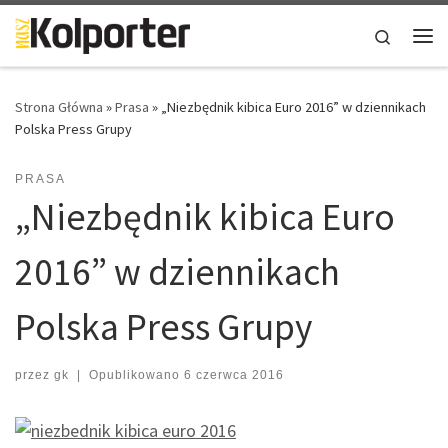
Skip to content
Search
Me
Strona Główna
»
Prasa
»
„Niezbędnik kibica Euro 2016” w dziennikach
Polska Press Grupy
PRASA
„Niezbędnik kibica Euro
2016” w dziennikach
Polska Press Grupy
przez
gk
|
Opublikowano
6 czerwca 2016