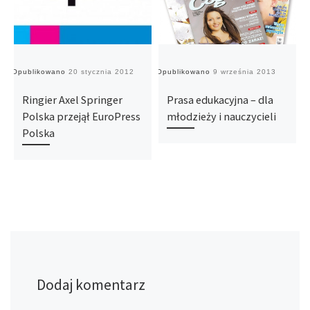
Opublikowano
20 stycznia 2012
Opublikowano
9 września 2013
O
Ringier Axel Springer
Prasa edukacyjna – dla
Polska przejął EuroPress
młodzieży i nauczycieli
Polska
Dodaj komentarz