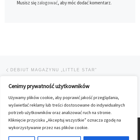
Musisz się
zalogować
, aby móc dodać komentarz.
Przeglądanie Wpisów
Poprzedni post
DEBIUT MAGAZYNU „LITTLE STAR”
Cenimy prywatność użytkowników
POWRÓT DO LISTY POS
Używamy plików cookie, aby poprawić jakość przeglądania,
Na
„WYBORCZA” Z DODATKIEM NA EURO
wyświetlać reklamy lub treści dostosowane do indywidualnych
potrzeb użytkowników oraz analizować ruch na stronie.
Kliknięcie przycisku „Akceptuj wszystkie” oznacza zgodę na
wykorzystywanie przez nas plików cookie.
© 2026
Nasz Kolporter
–
Wszelkie prawa zastrzezone