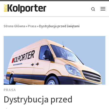
Skip to content
Search
Me
Strona Główna
»
Prasa
»
Dystrybucja przed świętami
PRASA
Dystrybucja przed