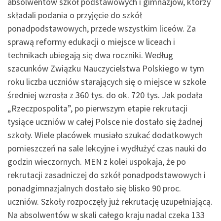
absolwentów szkół podstawowych i gimnazjów, którzy
składali podania o przyjęcie do szkół
ponadpodstawowych, przede wszystkim liceów. Za
sprawą reformy edukacji o miejsce w liceach i
technikach ubiegają się dwa roczniki. Według
szacunków Związku Nauczycielstwa Polskiego w tym
roku liczba uczniów starających się o miejsce w szkole
średniej wzrosła z 360 tys. do ok. 720 tys. Jak podała
„Rzeczpospolita”, po pierwszym etapie rekrutacji
tysiące uczniów w całej Polsce nie dostało się żadnej
szkoły. Wiele placówek musiało szukać dodatkowych
pomieszczeń na sale lekcyjne i wydłużyć czas nauki do
godzin wieczornych. MEN z kolei uspokaja, że po
rekrutacji zasadniczej do szkół ponadpodstawowych i
ponadgimnazjalnych dostało się blisko 90 proc.
uczniów. Szkoły rozpoczęły już rekrutację uzupełniającą.
Na absolwentów w skali całego kraju nadal czeka 133