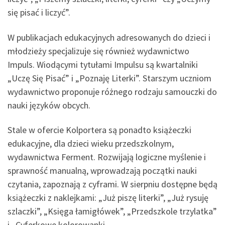
się pisać i liczyć”.
W publikacjach edukacyjnych adresowanych do dzieci i
młodzieży specjalizuje się również wydawnictwo
Impuls. Wiodącymi tytułami Impulsu są kwartalniki
„Uczę Się Pisać” i „Poznaję Literki”. Starszym uczniom
wydawnictwo proponuje różnego rodzaju samouczki do
nauki języków obcych.
Stale w ofercie Kolportera są ponadto książeczki
edukacyjne, dla dzieci wieku przedszkolnym,
wydawnictwa Ferment. Rozwijają logiczne myślenie i
sprawność manualną, wprowadzają początki nauki
czytania, zapoznają z cyframi. W sierpniu dostępne będą
książeczki z naklejkami: „Już piszę literki”, „Już rysuję
szlaczki”, „Księga łamigłówek”, „Przedszkole trzylatka”
i „Cyferkowe kolorowanki.