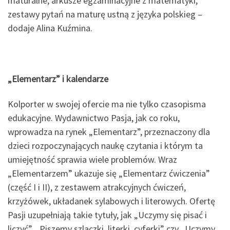
maturalne, arkusze egzaminacyjne z matematyki,
zestawy pytań na maturę ustną z języka polskieg –
dodaje Alina Kuźmina.
„Elementarz” i kalendarze
Kolporter w swojej ofercie ma nie tylko czasopisma
edukacyjne. Wydawnictwo Pasja, jak co roku,
wprowadza na rynek „Elementarz”, przeznaczony dla
dzieci rozpoczynających naukę czytania i którym ta
umiejętność sprawia wiele problemów. Wraz
„Elementarzem” ukazuje się „Elementarz ćwiczenia”
(część I i II), z zestawem atrakcyjnych ćwiczeń,
krzyżówek, układanek sylabowych i literowych. Ofertę
Pasji uzupełniają takie tytuły, jak „Uczymy się pisać i
liczyć”, „Piszemy szlaczki, literki, cyferki” czy „Uczymy