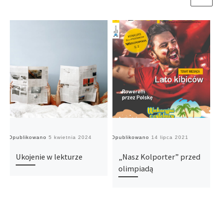
Opublikowano
5 kwietnia 2024
Opublikowano
14 lipca 2021
O
Ukojenie w lekturze
„Nasz Kolporter” przed
olimpiadą