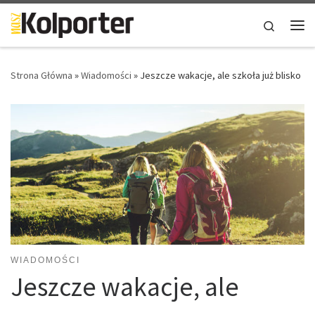
Skip to content
Search
Me
Strona Główna
»
Wiadomości
»
Jeszcze wakacje, ale szkoła już blisko
WIADOMOŚCI
Jeszcze wakacje, ale