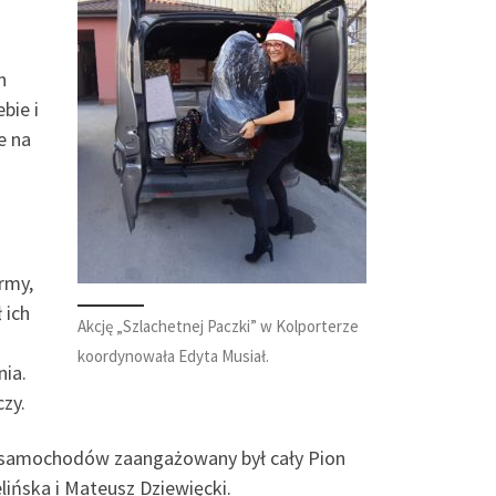
n
bie i
e na
rmy,
 ich
Akcję „Szlachetnej Paczki” w Kolporterze
koordynowała Edyta Musiał.
nia.
zy.
do samochodów zaangażowany był cały Pion
lińska i Mateusz Dziewięcki.