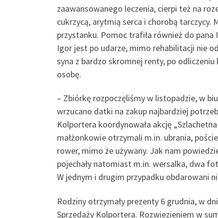
zaawansowanego leczenia, cierpi też na roze
cukrzycą, arytmią serca i chorobą tarczycy. 
przystanku. Pomoc trafiła również do pana 
Igor jest po udarze, mimo rehabilitacji nie 
syna z bardzo skromnej renty, po odliczeniu 
osobę.
– Zbiórkę rozpoczęliśmy w listopadzie, w bi
wrzucano datki na zakup najbardziej potrze
Kolportera koordynowała akcję „Szlachetna 
małżonkowie otrzymali m.in. ubrania, pościel,
rower, mimo że używany. Jak nam powiedzieli
pojechały natomiast m.in. wersalka, dwa fote
W jednym i drugim przypadku obdarowani nie
Rodziny otrzymały prezenty 6 grudnia, w d
Sprzedaży Kolportera. Rozwiezieniem w sumie