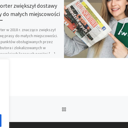
orter zwiększył dostawy
y do małych miejscowości
ter w 2018 r. znacząco zwiększył
ę prasy do małych miejscowości.
a punktów obsługiwanych przez
butora i zlokalizowanych w
owościach liczących poniżej […]
POWRÓT DO LISTY POS