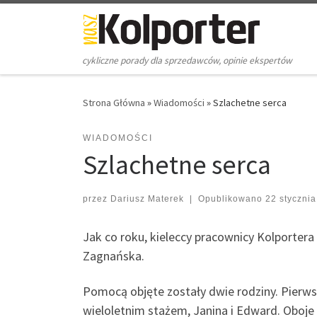
Skip to content
cykliczne porady dla sprzedawców, opinie ekspertów
Strona Główna
»
Wiadomości
»
Szlachetne serca
WIADOMOŚCI
Szlachetne serca
przez
Dariusz Materek
|
Opublikowano
22 styczni
Jak co roku, kieleccy pracownicy Kolportera
Zagnańska.
Pomocą objęte zostały dwie rodziny. Pierw
wieloletnim stażem, Janina i Edward. Oboj