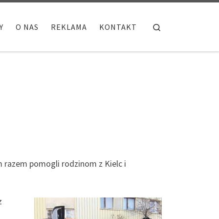
Search
Y
O NAS
REKLAMA
KONTAKT
ym razem pomogli rodzinom z Kielc i
z