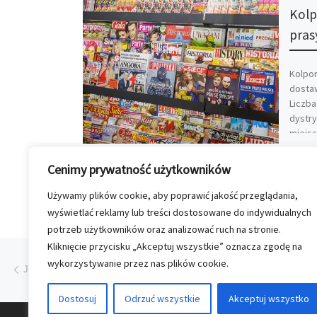
Kolp
pras
Kolpor
dostaw
Liczb
dystry
miejsc
Cenimy prywatność użytkowników
Używamy plików cookie, aby poprawić jakość przeglądania,
wyświetlać reklamy lub treści dostosowane do indywidualnych
potrzeb użytkowników oraz analizować ruch na stronie.
Kliknięcie przycisku „Akceptuj wszystkie” oznacza zgodę na
Przeglądanie Wpisów
Poprzedni post
wykorzystywanie przez nas plików cookie.
JEST O CZYM CZYTAĆ, JEST DLA KOGO PISAĆ!
Dostosuj
Odrzuć wszystkie
Akceptuj wszystko