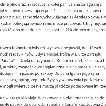
dmę płuc oraz miażdżycę. Z kolei pani Janina zmaga się z
Małżonkowie mieszkają w pobliżu lasu, z dala od sklepów i
Igora z Kielc, samotnie wychowującego 11-letniego syna. Pa
odzyskał pełnej sprawności i nie może pracować. Utrzymuje sie
kosztów na mieszkanie i leki, zostaje 210 złotych miesięczni
urowcu Kolportera były też wystawione puszki, do których
bnych rzeczy – mówi Edyta Musiał, która w Biurze Zarządu
Paczka”. – Dzięki darczyńcom z Kolportera, a także spoza fi
 artykuły żywnościowe i higieniczne, ale najbardziej ucieszył
, będą nim jeździć po zakupy. Do pana Igora i jego syna
le, ława, laptop, zegarek. Były łzy wzruszenia i podziękowa
 mogli uwierzyć, że nie muszą płacić za podarowane im rzec
niu Świętego Mikołaja. W pakowanie pudeł i znoszenie ich 
 46 paczek do obu rodzin zajęli się Ilona Wikło, Justyna Zie