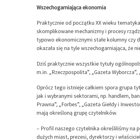
Wszechogarniająca ekonomia
Praktycznie od początku XX wieku tematyka 
skomplikowane mechanizmy i procesy rządząc
typowo ekonomicznymi stałe kolumny czy d
okazała się na tyle wszechogarniająca, że nie 
Dziś praktycznie wszystkie tytuły ogólnopo
m.in. „Rzeczpospolita”, „Gazeta Wyborcza”, 
Oprócz tego istnieje całkiem spora grupa t
jak i wybranymi sektorami, np. handlem, ban
Prawna”, „Forbes”, „Gazeta Giełdy i Inwes
mają określoną grupę czytelników.
– Profil naszego czytelnika określiliśmy n
dużych miast, prezesi, dyrektorzy i właścici