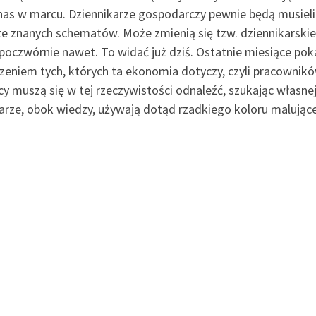
nas w marcu. Dziennikarze gospodarczy pewnie będą musieli 
 ze znanych schematów. Może zmienią się tzw. dziennikarski
oczwórnie nawet. To widać już dziś. Ostatnie miesiące pokaz
eniem tych, których ta ekonomia dotyczy, czyli pracownikó
cy muszą się w tej rzeczywistości odnaleźć, szukając własne
karze, obok wiedzy, używają dotąd rzadkiego koloru malują