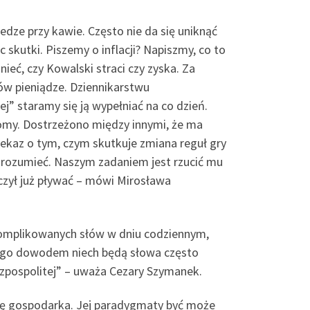
edze przy kawie. Często nie da się uniknąć
 skutki. Piszemy o inflacji? Napiszmy, co to
eć, czy Kowalski straci czy zyska. Za
ów pieniądze. Dziennikarstwu
” staramy się ją wypełniać na co dzień.
omy. Dostrzeżono między innymi, że ma
ekaz o tym, czym skutkuje zmiana reguł gry
o zrozumieć. Naszym zadaniem jest rzucić mu
czył już pływać – mówi Mirosława
skomplikowanych słów w dniu codziennym,
czego dowodem niech będą słowa często
czpospolitej” – uważa Cezary Szymanek.
się gospodarka. Jej paradygmaty być może