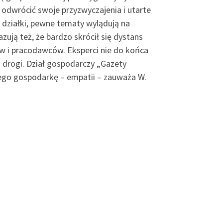
odwrócić swoje przyzwyczajenia i utarte
e działki, pewne tematy wylądują na
ują też, że bardzo skrócił się dystans
w i pracodawców. Eksperci nie do końca
j drogi. Dział gospodarczy „Gazety
cego gospodarkę – empatii – zauważa W.