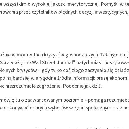
e wszystkim o wysokiej jakości merytorycznej. Pomyłki w t
owania przez czytelników błędnych decyzji inwestycyjnych, c
nie w momentach kryzysów gospodarczych. Tak było np. już 
. Sprzedaż „The Wall Street Journal” natychmiast poszybow
jnych kryzysów – gdy tylko coś złego zaczynało się dziać z
li po najbardziej wiarygodne źródła informacji: prasę ekonom
 niezrozumiałe zagrożenie. Podobnie jak dziś.
e mówię tu o zaawansowanym poziomie – pomaga rozumieć z
akże dokonywać dobrych wyborów w życiu społecznym oraz p