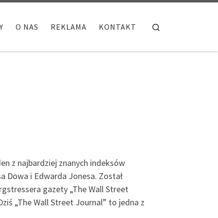
Search
Y
O NAS
REKLAMA
KONTAKT
en z najbardziej znanych indeksów
sa Dowa i Edwarda Jonesa. Został
rgstressera gazety „The Wall Street
ziś „The Wall Street Journal” to jedna z