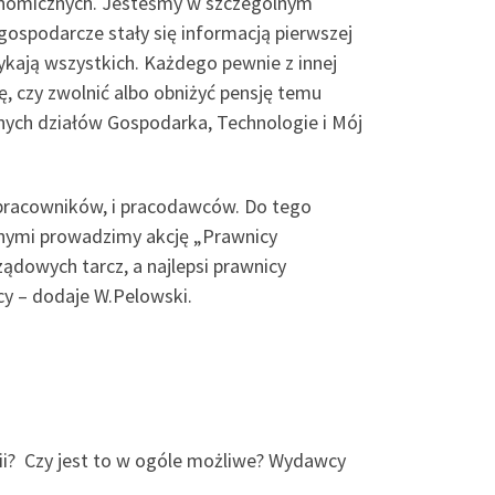
konomicznych. Jesteśmy w szczególnym
ospodarcze stały się informacją pierwszej
ykają wszystkich. Każdego pewnie z innej
ię, czy zwolnić albo obniżyć pensję temu
onych działów Gospodarka, Technologie i Mój
 pracowników, i pracodawców. Do tego
wnymi prowadzimy akcję „Prawnicy
ządowych tarcz, a najlepsi prawnicy
cy – dodaje W.Pelowski.
ii? Czy jest to w ogóle możliwe? Wydawcy