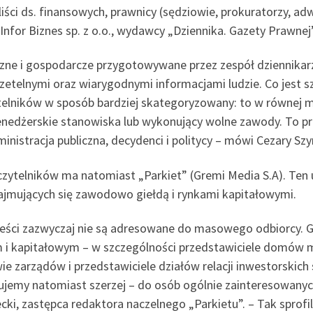
liści ds. finansowych, prawnicy (sędziowie, prokuratorzy, a
nfor Biznes sp. z o.o., wydawcy „Dziennika. Gazety Prawnej”
zne i gospodarcze przygotowywane przez zespół dziennikarz
rzetelnymi oraz wiarygodnymi informacjami ludzie. Co jest 
elników w sposób bardziej skategoryzowany: to w równej m
enedżerskie stanowiska lub wykonujący wolne zawody. To prz
istracja publiczna, decydenci i politycy – mówi Cezary Szym
ytelników ma natomiast „Parkiet” (Gremi Media S.A). Ten uk
ajmujących się zawodowo giełdą i rynkami kapitałowymi.
e treści zazwyczaj nie są adresowane do masowego odbiorcy.
m i kapitałowym – w szczególności przedstawiciele domów 
wie zarządów i przedstawiciele działów relacji inwestorskich
erujemy natomiast szerzej – do osób ogólnie zainteresowanyc
ki, zastępca redaktora naczelnego „Parkietu”. – Tak sprof