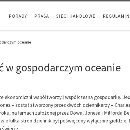
PORADY
PRASA
SIECI HANDLOWE
REGULAMIN
podarczym oceanie
wać w gospodarczym oceanie
rze ekonomiczni współtworzyli współczesną gospodarkę. Jed
ones – został stworzony przez dwóch dziennikarzy – Charle
roku, na łamach założonej przez Dowa, Jonesa i Milforda Be
ie kilka stron dziennik był poświęcony wyłącznie giełdzie. D
 świecie.