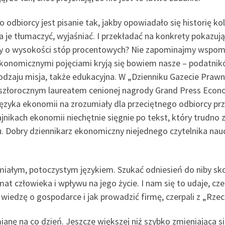
odbiorcy jest pisanie tak, jakby opowiadało się historię kol
a je tłumaczyć, wyjaśniać. I przekładać na konkrety pokazując
my o wysokości stóp procentowych? Nie zapominajmy wspomni
ekonomicznymi pojęciami kryją się bowiem nasze – podatnik
aju misja, także edukacyjna. W „Dzienniku Gazecie Prawnej
zeszłorocznym laureatem cenionej nagrody Grand Press Econ
ęzyka ekonomii na zrozumiały dla przeciętnego odbiorcy prz
ajnikach ekonomii niechętnie sięgnie po tekst, który trudn
. Dobry dziennikarz ekonomiczny niejednego czytelnika nau
zumiałym, potoczystym językiem. Szukać odniesień do niby 
at człowieka i wpływu na jego życie. I nam się to udaje, 
wiedzę o gospodarce i jak prowadzić firmę, czerpali z „Rze
anę na co dzień. Jeszcze większej niż szybko zmieniająca 