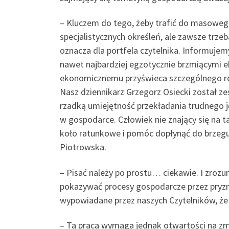
– Kluczem do tego, żeby trafić do masowego 
specjalistycznych określeń, ale zawsze trzeb
oznacza dla portfela czytelnika. Informuje
nawet najbardziej egzotycznie brzmiącymi 
ekonomicznemu przyświeca szczególnego rodz
Nasz dziennikarz Grzegorz Osiecki został 
rzadką umiejętność przekładania trudnego j
w gospodarce. Człowiek nie znający się na t
koło ratunkowe i pomóc dopłynąć do brzegu
Piotrowska.
– Pisać należy po prostu… ciekawie. I zro
pokazywać procesy gospodarcze przez pryzm
wypowiadane przez naszych Czytelników, że 
– Ta praca wymaga jednak otwartości na zmi