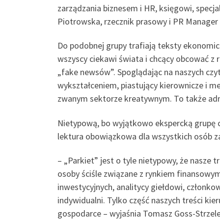
zarządzania biznesem i HR, księgowi, specja
Piotrowska, rzecznik prasowy i PR Manager I
Do podobnej grupy trafiają teksty ekonomic
wszyscy ciekawi świata i chcący obcować z 
„fake newsów”. Spoglądając na naszych czyt
wykształceniem, piastujący kierownicze i m
zwanym sektorze kreatywnym. To także admin
Nietypową, bo wyjątkowo ekspercką grupę cz
lektura obowiązkowa dla wszystkich osób z
– „Parkiet” jest o tyle nietypowy, że nasz
osoby ściśle związane z rynkiem finansowy
inwestycyjnych, analitycy giełdowi, członko
indywidualni. Tylko część naszych treści ki
gospodarce – wyjaśnia Tomasz Goss-Strzelec