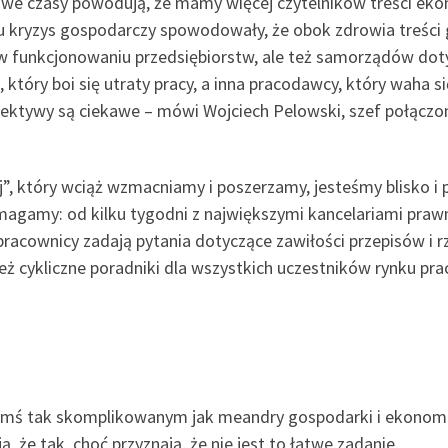
ekawe czasy powodują, że mamy więcej czytelników treści e
 kryzys gospodarczy spowodowały, że obok zdrowia treści g
 w funkcjonowaniu przedsiębiorstw, ale też samorządów dot
 który boi się utraty pracy, a inna pracodawcy, który waha s
spektywy są ciekawe – mówi Wojciech Pelowski, szef połącz
”, który wciąż wzmacniamy i poszerzamy, jesteśmy blisko i
omagamy: od kilku tygodni z największymi kancelariami pra
pracownicy zadają pytania dotyczące zawiłości przepisów i r
 cykliczne poradniki dla wszystkich uczestników rynku pra
czymś tak skomplikowanym jak meandry gospodarki i ekonom
 że tak, choć przyznają, że nie jest to łatwe zadanie.