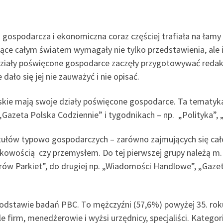
gospodarcza i ekonomiczna coraz częściej trafiała na łamy 
e całym światem wymagały nie tylko przedstawienia, ale i 
ziały poświęcone gospodarce zaczęły przygotowywać redakc
dało się jej nie zauważyć i nie opisać.
lskie mają swoje działy poświęcone gospodarce. Ta tematyk
„Gazeta Polska Codziennie” i tygodnikach – np. „Polityka”, 
ytułów typowo gospodarczych – zarówno zajmujących się cało
kowością czy przemysłem. Do tej pierwszej grupy należą m. i
torów Parkiet”, do drugiej np. „Wiadomości Handlowe”, „Ga
a podstawie badań PBC. To mężczyźni (57,6%) powyżej 35. rok
ele firm, menedżerowie i wyżsi urzędnicy, specjaliści. Katego