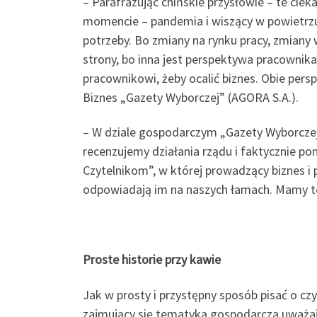
– Parafrazując chińskie przysłowie – te ci
momencie – pandemia i wiszący w powietrzu
potrzeby. Bo zmiany na rynku pracy, zmiany
strony, bo inna jest perspektywa pracownika,
pracownikowi, żeby ocalić biznes. Obie per
Biznes „Gazety Wyborczej” (AGORA S.A.).
– W dziale gospodarczym „Gazety Wyborczej
recenzujemy działania rządu i faktycznie p
Czytelnikom”, w której prowadzący biznes i 
odpowiadają im na naszych łamach. Mamy też
Proste historie przy kawie
Jak w prosty i przystępny sposób pisać o 
zajmujący się tematyką gospodarczą uważają,