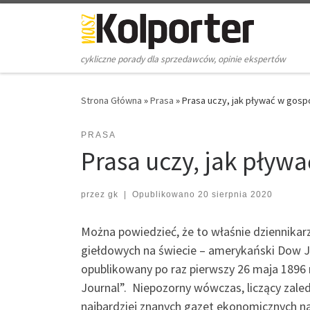
Skip to content
cykliczne porady dla sprzedawców, opinie ekspertów
Strona Główna
»
Prasa
»
Prasa uczy, jak pływać w gos
PRASA
Prasa uczy, jak pły
przez
gk
|
Opublikowano
20 sierpnia 2020
Można powiedzieć, że to właśnie dziennika
giełdowych na świecie – amerykański Dow J
opublikowany po raz pierwszy 26 maja 1896 
Journal”. Niepozorny wówczas, liczący zaledw
najbardziej znanych gazet ekonomicznych na