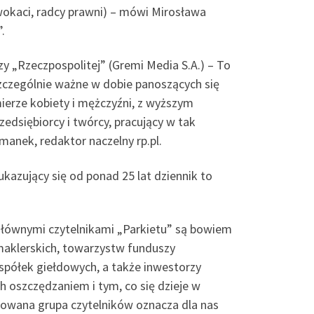
dwokaci, radcy prawni) – mówi Mirosława
.
y „Rzeczpospolitej” (Gremi Media S.A.) – To
szczególnie ważne w dobie panoszących się
ierze kobiety i mężczyźni, z wyższym
edsiębiorcy i twórcy, pracujący w tak
anek, redaktor naczelny rp.pl.
azujący się od ponad 25 lat dziennik to
 Głównymi czytelnikami „Parkietu” są bowiem
maklerskich, towarzystw funduszy
 spółek giełdowych, a także inwestorzy
h oszczędzaniem i tym, co się dzieje w
ilowana grupa czytelników oznacza dla nas