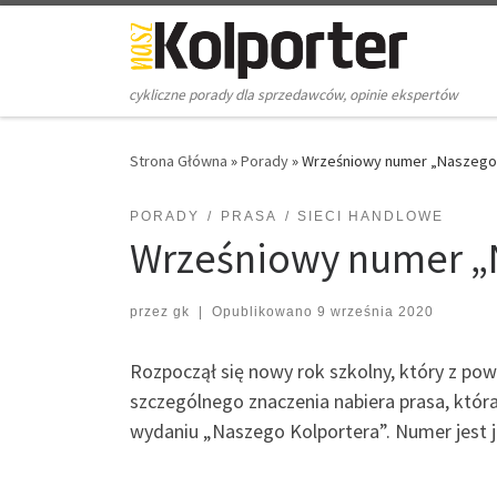
Skip to content
cykliczne porady dla sprzedawców, opinie ekspertów
Strona Główna
»
Porady
»
Wrześniowy numer „Naszego 
PORADY
PRASA
SIECI HANDLOWE
Wrześniowy numer „N
przez
gk
|
Opublikowano
9 września 2020
Rozpoczął się nowy rok szkolny, który z po
szczególnego znaczenia nabiera prasa, która
wydaniu „Naszego Kolportera”. Numer jest j