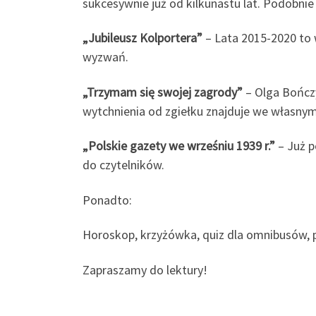
sukcesywnie już od kilkunastu lat. Podobnie 
„Jubileusz Kolportera”
– Lata 2015-2020 to 
wyzwań.
„Trzymam się swojej zagrody”
– Olga Bończy
wytchnienia od zgiełku znajduje we własny
„Polskie gazety we wrześniu 1939 r.”
– Już p
do czytelników.
Ponadto:
Horoskop, krzyżówka, quiz dla omnibusów, p
Zapraszamy do lektury!