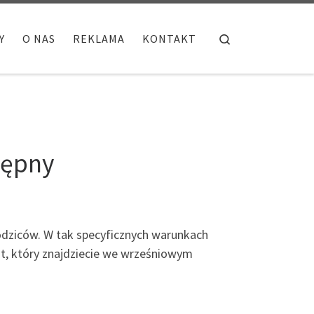
Search
Y
O NAS
REKLAMA
KONTAKT
tępny
rodziców. W tak specyficznych warunkach
mat, który znajdziecie we wrześniowym