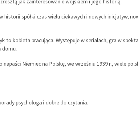
zresztą jak zainteresowanie wojskiem i jego historią.
w historii spółki czas wielu ciekawych i nowych inicjatyw, n
k to kobieta pracująca. Występuje w serialach, gra w spekta
m domu.
o napaści Niemiec na Polskę, we wrześniu 1939 r., wiele pol
orady psychologa i dobre do czytania.