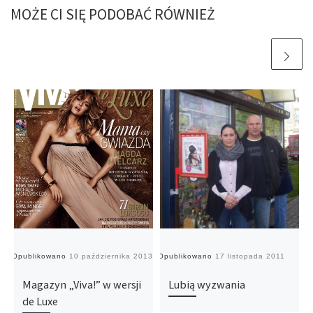
MOŻE CI SIĘ PODOBAĆ RÓWNIEŻ
Opublikowano
10 października 2013
Opublikowano
17 listopada 2011
O
Magazyn „Viva!” w wersji
Lubią wyzwania
de Luxe