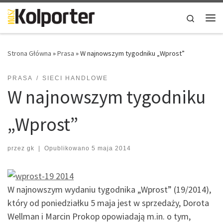
Skip to content
Search
Me
Strona Główna
»
Prasa
»
W najnowszym tygodniku „Wprost”
PRASA
SIECI HANDLOWE
W najnowszym tygodniku
„Wprost”
przez
gk
|
Opublikowano
5 maja 2014
W najnowszym wydaniu tygodnika „Wprost” (19/2014),
który od poniedziałku 5 maja jest w sprzedaży, Dorota
Wellman i Marcin Prokop opowiadają m.in. o tym,