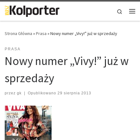
Skip to content
Search
Me
Strona Główna
»
Prasa
»
Nowy numer „Vivy!” już w sprzedaży
PRASA
Nowy numer „Vivy!” już w
sprzedaży
przez
gk
|
Opublikowano
29 sierpnia 2013