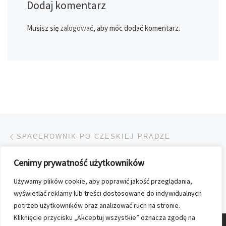
Dodaj komentarz
Musisz się
zalogować
, aby móc dodać komentarz.
Przeglądanie Wpisów
Poprzedni post
SPACEROWNIK PO CZESKIEJ PRADZE
Cenimy prywatność użytkowników
POWRÓT DO LISTY POS
Używamy plików cookie, aby poprawić jakość przeglądania,
Na
WRZEŚNIOWY „PLAYBOY” Z MAJĄ BOHOSIEWICZ
wyświetlać reklamy lub treści dostosowane do indywidualnych
potrzeb użytkowników oraz analizować ruch na stronie.
Kliknięcie przycisku „Akceptuj wszystkie” oznacza zgodę na