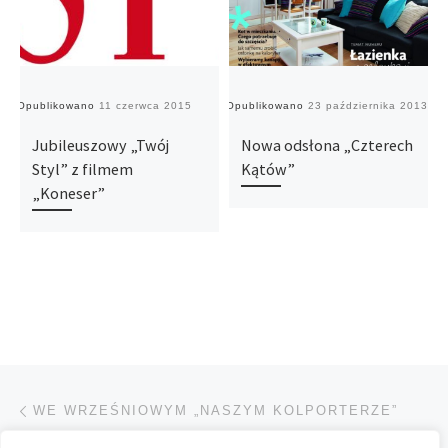
Opublikowano
11 czerwca 2015
Opublikowano
23 października 2013
O
Jubileuszowy „Twój
Nowa odsłona „Czterech
Styl” z filmem
Kątów”
„Koneser”
Przeglądanie Wpisów
Poprzedni post
WE WRZEŚNIOWYM „NASZYM KOLPORTERZE”