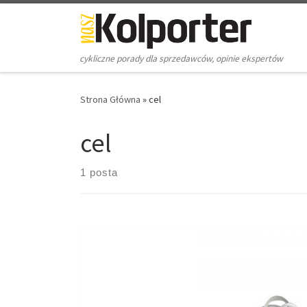
Skip to content
cykliczne porady dla sprzedawców, opinie ekspertów
Strona Główna
»
cel
cel
1 posta