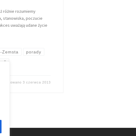
aż różnie rozumiemy
a, stanowiska, poczucie
sukces uważają udane życie
a-Zemsta
porady
es”
publikowano
3 czerwca 2013