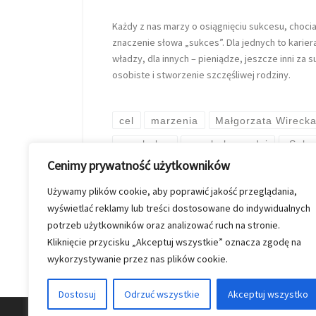
Każdy z nas marzy o osiągnięciu sukcesu, choci
znaczenie słowa „sukces”. Dla jednych to karier
władzy, dla innych – pieniądze, jeszcze inni za 
osobiste i stworzenie szczęśliwej rodziny.
cel
marzenia
Małgorzata Wireck
psycholog
psycholog radzi
„Sukc
Cenimy prywatność użytkowników
Używamy plików cookie, aby poprawić jakość przeglądania,
przez
Kinga Szymkiewicz
O
wyświetlać reklamy lub treści dostosowane do indywidualnych
potrzeb użytkowników oraz analizować ruch na stronie.
Kliknięcie przycisku „Akceptuj wszystkie” oznacza zgodę na
wykorzystywanie przez nas plików cookie.
Dostosuj
Odrzuć wszystkie
Akceptuj wszystko